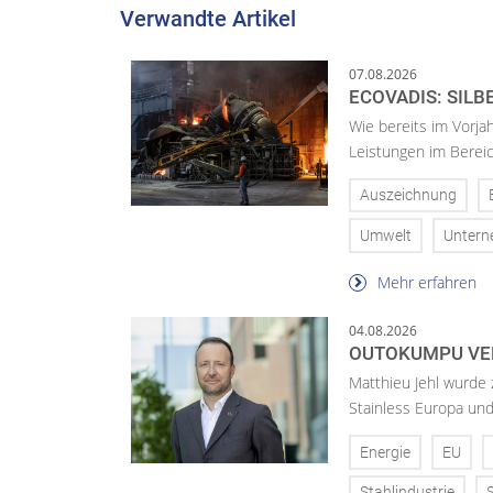
Verwandte Artikel
07.08.2026
ECOVADIS: SILB
Wie bereits im Vorja
Leistungen im Bereic
Auszeichnung
Umwelt
Unter
Mehr erfahren
04.08.2026
OUTOKUMPU VE
Matthieu Jehl wurde
Stainless Europa un
Energie
EU
Stahlindustrie