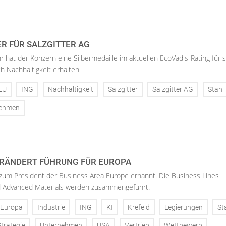
ER FÜR SALZGITTER AG
hr hat der Konzern eine Silbermedaille im aktuellen EcoVadis-Rating für 
h Nachhaltigkeit erhalten
EU
ING
Nachhaltigkeit
Salzgitter
Salzgitter AG
Stahl
nehmen
RÄNDERT FÜHRUNG FÜR EUROPA
 zum President der Business Area Europe ernannt. Die Business Lines
d Advanced Materials werden zusammengeführt.
Europa
Industrie
ING
KI
Krefeld
Legierungen
St
Strategie
Unternehmen
USA
Vertrieb
Wettbewerb