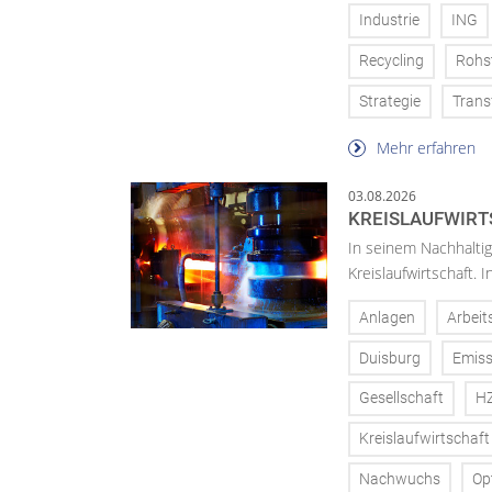
Industrie
ING
Recycling
Rohs
Strategie
Trans
Mehr erfahren
03.08.2026
KREISLAUFWIRT
In seinem Nachhaltig
Kreislaufwirtschaft.
Anlagen
Arbeit
Duisburg
Emiss
Gesellschaft
H
Kreislaufwirtschaft
Nachwuchs
Op