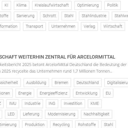
KI
Klima
Kreislaufwirtschaft
Optimierung
Politik
toffe
Sanierung
Schrott
Stahl
Stahlindustrie
Stahlw
formation
Transport
Unternehmen
Verlag
Wirtschaft
SCHAFT WEITERHIN ZENTRAL FÜR ARCELORMITTAL
keitsbericht 2025 betont ArcelorMittal Deutschland die Bedeutung der
 In 2025 recycelte das Unternehmen rund 1,7 Millionen Tonnen...
ssicherheit
Ausbildung
Bremen
Deutschland
Digitalisier
ionen
Energie
Energieeffizienz
Entwicklung
EU
Z
IMU
Industrie
ING
Investition
KME
LED
Lieferung
Modernisierung
Nachhaltigkeit
timierung
Produktion
Recycling
Rohstoffe
Stahl