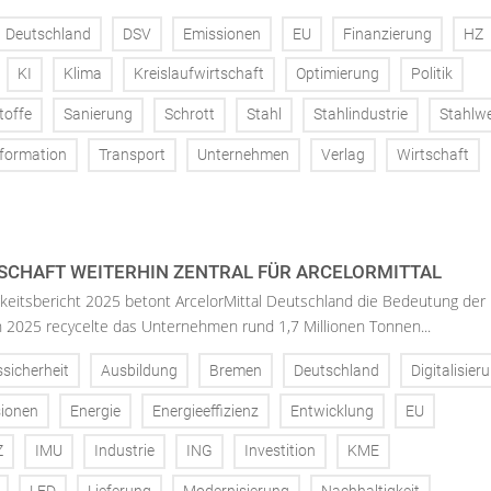
Deutschland
DSV
Emissionen
EU
Finanzierung
HZ
KI
Klima
Kreislaufwirtschaft
Optimierung
Politik
toffe
Sanierung
Schrott
Stahl
Stahlindustrie
Stahlw
formation
Transport
Unternehmen
Verlag
Wirtschaft
SCHAFT WEITERHIN ZENTRAL FÜR ARCELORMITTAL
keitsbericht 2025 betont ArcelorMittal Deutschland die Bedeutung der
 In 2025 recycelte das Unternehmen rund 1,7 Millionen Tonnen...
ssicherheit
Ausbildung
Bremen
Deutschland
Digitalisier
ionen
Energie
Energieeffizienz
Entwicklung
EU
Z
IMU
Industrie
ING
Investition
KME