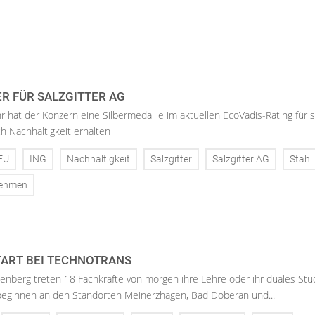
ER FÜR SALZGITTER AG
hr hat der Konzern eine Silbermedaille im aktuellen EcoVadis-Rating für 
h Nachhaltigkeit erhalten
EU
ING
Nachhaltigkeit
Salzgitter
Salzgitter AG
Stahl
nehmen
ART BEI TECHNOTRANS
enberg treten 18 Fachkräfte von morgen ihre Lehre oder ihr duales St
 beginnen an den Standorten Meinerzhagen, Bad Doberan und...