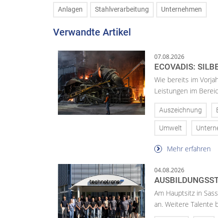
Anlagen
Stahlverarbeitung
Unternehmen
Verwandte Artikel
07.08.2026
ECOVADIS: SILB
Wie bereits im Vorja
Leistungen im Bereic
Auszeichnung
Umwelt
Unter
Mehr erfahren
04.08.2026
AUSBILDUNGSST
Am Hauptsitz in Sass
an. Weitere Talente