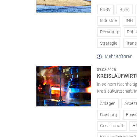
BDSV
Bund
Industrie
ING
Recycling
Rohs
Strategie
Trans
Mehr erfahren
03.08.2026
KREISLAUFWIRT
In seinem Nachhaltig
Kreislaufwirtschaft.
Anlagen
Arbeit
Duisburg
Emiss
Gesellschaft
H