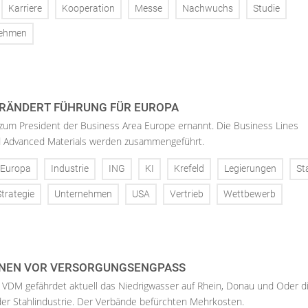
Karriere
Kooperation
Messe
Nachwuchs
Studie
nehmen
RÄNDERT FÜHRUNG FÜR EUROPA
 zum President der Business Area Europe ernannt. Die Business Lines
d Advanced Materials werden zusammengeführt.
Europa
Industrie
ING
KI
Krefeld
Legierungen
St
Strategie
Unternehmen
USA
Vertrieb
Wettbewerb
NEN VOR VERSORGUNGSENGPASS
 VDM gefährdet aktuell das Niedrigwasser auf Rhein, Donau und Oder d
der Stahlindustrie. Der Verbände befürchten Mehrkosten.