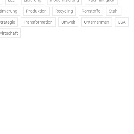
LED
Lieferung
Modernisierung
Nachhaltigkeit
timierung
Produktion
Recycling
Rohstoffe
Stahl
Strategie
Transformation
Umwelt
Unternehmen
USA
Wirtschaft