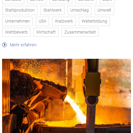
Stahlproduktion
Stahlwerk
Umschlag
Umwelt
Unternehmen
USA
Walzwerk
Weiterbildung
Wettbewerb
Wirtschaft
Zusammenarbeit
Mehr erfahren