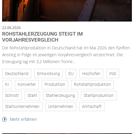
22.06.2026
ROHSTAHLERZEUGUNG STEIGT IM
VORJAHRESVERGLEICH
Die Rohstahlproduktion in Deutschland hat im Mai 2026 den fünften
Anstieg in Folge im jeweiligen Vorjahresvergleich verzeichnet. Die
Erzeugung lag mit 3,2 Millionen Tonne...
Deutschland
Entwicklung
EU
Hochofen
ING
KI
Konverter
Produktion
Rohstahlproduktion
Schrott
Stahl
Stahlerzeugung
Stahlproduktion
Stahlunternehmen
Unternehmen
Wirtschaft
Mehr erfahren