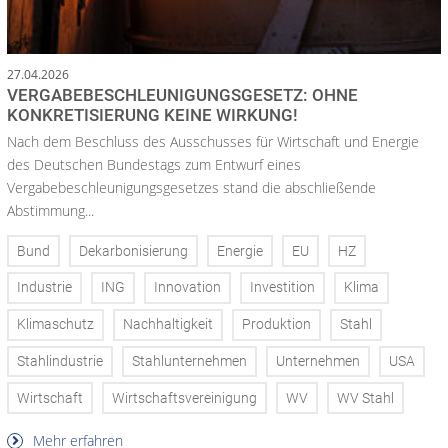
27.04.2026
VERGABEBESCHLEUNIGUNGSGESETZ: OHNE
KONKRETISIERUNG KEINE WIRKUNG!
Nach dem Beschluss des Ausschusses für Wirtschaft und Energie
des Deutschen Bundestags zum Entwurf eines
Vergabebeschleunigungsgesetzes stand die abschließende
Abstimmung...
Bund
Dekarbonisierung
Energie
EU
HZ
Industrie
ING
Innovation
Investition
Klima
Klimaschutz
Nachhaltigkeit
Produktion
Stahl
Stahlindustrie
Stahlunternehmen
Unternehmen
USA
Wirtschaft
Wirtschaftsvereinigung
WV
WV Stahl
Mehr erfahren