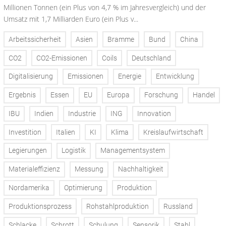
Millionen Tonnen (ein Plus von 4,7 % im Jahresvergleich) und der
Umsatz mit 1,7 Milliarden Euro (ein Plus v...
Arbeitssicherheit
Asien
Bramme
Bund
China
CO2
CO2-Emissionen
Coils
Deutschland
Digitalisierung
Emissionen
Energie
Entwicklung
Ergebnis
Essen
EU
Europa
Forschung
Handel
IBU
Indien
Industrie
ING
Innovation
Investition
Italien
KI
Klima
Kreislaufwirtschaft
Legierungen
Logistik
Managementsystem
Materialeffizienz
Messung
Nachhaltigkeit
Nordamerika
Optimierung
Produktion
Produktionsprozess
Rohstahlproduktion
Russland
Schlacke
Schrott
Schulung
Sensorik
Stahl