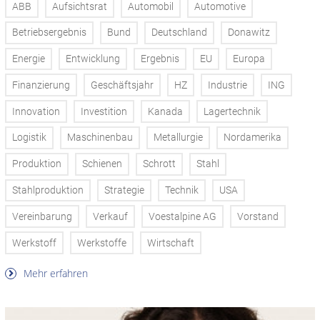
ABB
Aufsichtsrat
Automobil
Automotive
Betriebsergebnis
Bund
Deutschland
Donawitz
Energie
Entwicklung
Ergebnis
EU
Europa
Finanzierung
Geschäftsjahr
HZ
Industrie
ING
Innovation
Investition
Kanada
Lagertechnik
Logistik
Maschinenbau
Metallurgie
Nordamerika
Produktion
Schienen
Schrott
Stahl
Stahlproduktion
Strategie
Technik
USA
Vereinbarung
Verkauf
Voestalpine AG
Vorstand
Werkstoff
Werkstoffe
Wirtschaft
Mehr erfahren