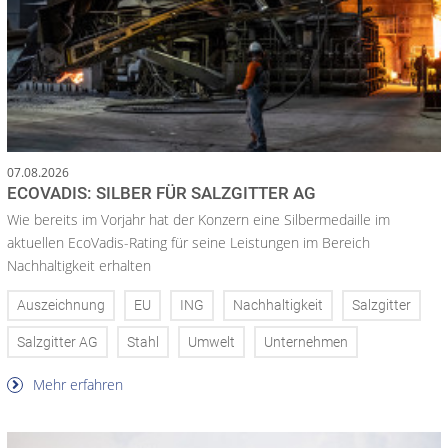
07.08.2026
ECOVADIS: SILBER FÜR SALZGITTER AG
Wie bereits im Vorjahr hat der Konzern eine Silbermedaille im
aktuellen EcoVadis-Rating für seine Leistungen im Bereich
Nachhaltigkeit erhalten
Auszeichnung
EU
ING
Nachhaltigkeit
Salzgitter
Salzgitter AG
Stahl
Umwelt
Unternehmen
Mehr erfahren