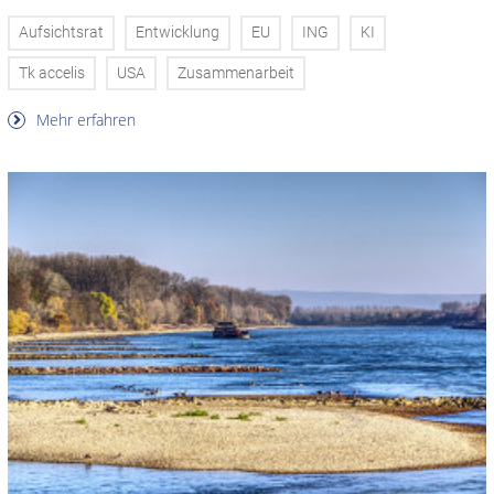
Aufsichtsrat
Entwicklung
EU
ING
KI
Tk accelis
USA
Zusammenarbeit
Mehr erfahren