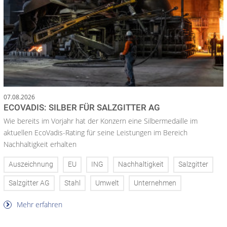
07.08.2026
ECOVADIS: SILBER FÜR SALZGITTER AG
Wie bereits im Vorjahr hat der Konzern eine Silbermedaille im
aktuellen EcoVadis-Rating für seine Leistungen im Bereich
Nachhaltigkeit erhalten
Auszeichnung
EU
ING
Nachhaltigkeit
Salzgitter
Salzgitter AG
Stahl
Umwelt
Unternehmen
Mehr erfahren