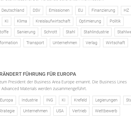
Deutschland
DSV
Emissionen
EU
Finanzierung
HZ
KI
Klima
Kreislaufwirtschaft
Optimierung
Politik
toffe
Sanierung
Schrott
Stahl
Stahlindustrie
Stahlw
formation
Transport
Unternehmen
Verlag
Wirtschaft
RÄNDERT FÜHRUNG FÜR EUROPA
 zum President der Business Area Europe ernannt. Die Business Lines
d Advanced Materials werden zusammengeführt.
Europa
Industrie
ING
KI
Krefeld
Legierungen
St
Strategie
Unternehmen
USA
Vertrieb
Wettbewerb