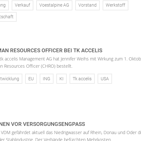
ung
Verkauf
Voestalpine AG
Vorstand
Werkstoff
tschaft
AN RESOURCES OFFICER BEI TK ACCELIS
 tk accelis Management AG hat Jennifer Weihs mit Wirkung zum 1. Oktob
n Resources Officer (CHRO) bestellt.
twicklung
EU
ING
KI
Tk accelis
USA
NEN VOR VERSORGUNGSENGPASS
 VDM gefährdet aktuell das Niedrigwasser auf Rhein, Donau und Oder d
der Stahlindustrie. Der Verbände befürchten Mehrkosten.