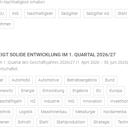
h Nachhaltigkeit erhalten
EU
ING
Nachhaltigkeit
Salzgitter
Salzgitter AG
Stahl
nehmen
IGT SOLIDE ENTWICKLUNG IM 1. QUARTAL 2026/27
m 1. Quartal des Geschäftsjahres 2026/27 (1. April 2026 – 30. Juni 2026)
rtschaftet.
at
Automobil
Automotive
Betriebsergebnis
Bund
onawitz
Energie
Entwicklung
Ergebnis
EU
Europa
eschäftsjahr
HZ
Industrie
ING
Innovation
Investitio
echnik
Logistik
Maschinenbau
Metallurgie
Nordamerika
ienen
Schrott
Stahl
Stahlproduktion
Strategie
Techn