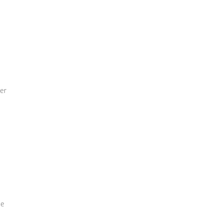
er
ie