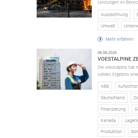
Leistungen im Bereic
Auszeichnung
Umwelt
Unter
Mehr erfahren
06.08.2026
VOESTALPINE ZE
Die voestalpine hat i
solides Ergebnis erwi
ABB
Aufsichtsr
Deutschland
D
Finanzierung
G
Kanada
Lagert
Produktion
Sch