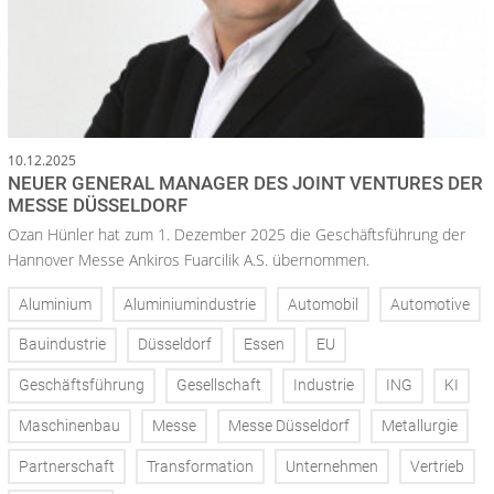
10.12.2025
NEUER GENERAL MANAGER DES JOINT VENTURES DER
MESSE DÜSSELDORF
Ozan Hünler hat zum 1. Dezember 2025 die Geschäftsführung der
Hannover Messe Ankiros Fuarcilik A.S. übernommen.
Aluminium
Aluminiumindustrie
Automobil
Automotive
Bauindustrie
Düsseldorf
Essen
EU
Geschäftsführung
Gesellschaft
Industrie
ING
KI
Maschinenbau
Messe
Messe Düsseldorf
Metallurgie
Partnerschaft
Transformation
Unternehmen
Vertrieb