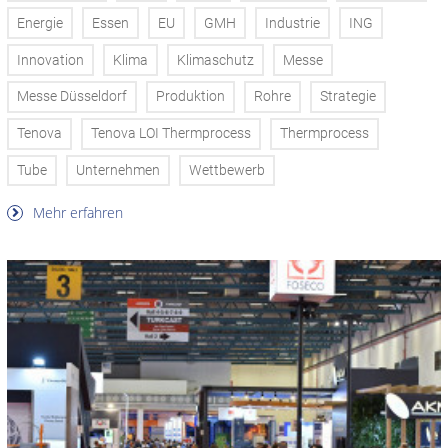
Energie
Essen
EU
GMH
Industrie
ING
Innovation
Klima
Klimaschutz
Messe
Messe Düsseldorf
Produktion
Rohre
Strategie
Tenova
Tenova LOI Thermprocess
Thermprocess
Tube
Unternehmen
Wettbewerb
Mehr erfahren