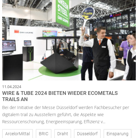
11.04.2024
WIRE & TUBE 2024 BIETEN WIEDER ECOMETALS
TRAILS AN
Bei der Initiative der Messe Düsseldorf werden Fachbesucher per
digitalem trail zu Ausstellern geführt, die Aspekte wie
Ressourcenschonung, Energieeinsparung, Effizienz v...
ArcelorMittal
BRIC
Draht
Düsseldorf
Einsparung