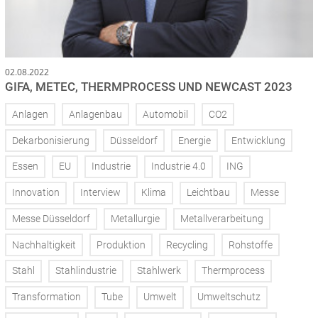
02.08.2022
GIFA, METEC, THERMPROCESS UND NEWCAST 2023
Anlagen
Anlagenbau
Automobil
CO2
Dekarbonisierung
Düsseldorf
Energie
Entwicklung
Essen
EU
Industrie
Industrie 4.0
ING
Innovation
Interview
Klima
Leichtbau
Messe
Messe Düsseldorf
Metallurgie
Metallverarbeitung
Nachhaltigkeit
Produktion
Recycling
Rohstoffe
Stahl
Stahlindustrie
Stahlwerk
Thermprocess
Transformation
Tube
Umwelt
Umweltschutz