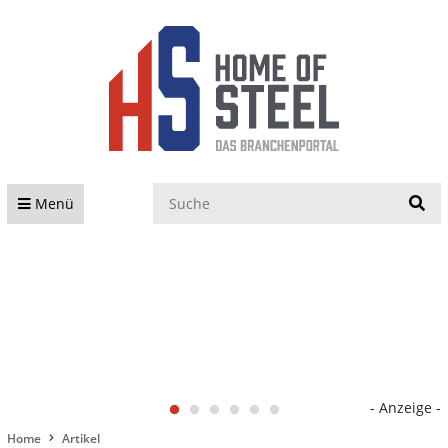
S
Menü
- Anzeige -
Home
Artikel