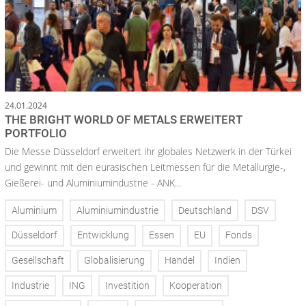
24.01.2024
THE BRIGHT WORLD OF METALS ERWEITERT
PORTFOLIO
Die Messe Düsseldorf erweitert ihr globales Netzwerk in der Türkei
und gewinnt mit den eurasischen Leitmessen für die Metallurgie-,
Gießerei- und Aluminiumindustrie - ANK...
Aluminium
Aluminiumindustrie
Deutschland
DSV
Düsseldorf
Entwicklung
Essen
EU
Fonds
Gesellschaft
Globalisierung
Handel
Indien
Industrie
ING
Investition
Kooperation