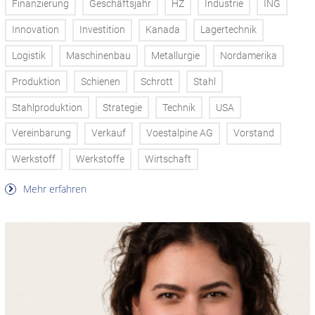
Finanzierung
Geschäftsjahr
HZ
Industrie
ING
Innovation
Investition
Kanada
Lagertechnik
Logistik
Maschinenbau
Metallurgie
Nordamerika
Produktion
Schienen
Schrott
Stahl
Stahlproduktion
Strategie
Technik
USA
Vereinbarung
Verkauf
Voestalpine AG
Vorstand
Werkstoff
Werkstoffe
Wirtschaft
Mehr erfahren