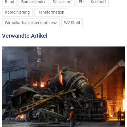
Bund
Bundesländer
Düsseldorf
EU
Kerkhoff
Koordinierung
Transformation
Wirtschaftsministerkonferenz
WV Stahl
Verwandte Artikel