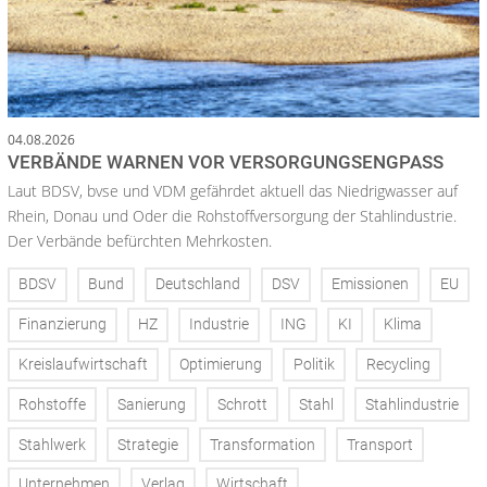
04.08.2026
VERBÄNDE WARNEN VOR VERSORGUNGSENGPASS
Laut BDSV, bvse und VDM gefährdet aktuell das Niedrigwasser auf
Rhein, Donau und Oder die Rohstoffversorgung der Stahlindustrie.
Der Verbände befürchten Mehrkosten.
BDSV
Bund
Deutschland
DSV
Emissionen
EU
Finanzierung
HZ
Industrie
ING
KI
Klima
Kreislaufwirtschaft
Optimierung
Politik
Recycling
Rohstoffe
Sanierung
Schrott
Stahl
Stahlindustrie
Stahlwerk
Strategie
Transformation
Transport
Unternehmen
Verlag
Wirtschaft