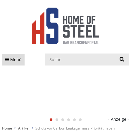
S
Menü
- Anzeige -
Home
Artikel
Schutz vor Carbon Leakage muss Priorität haben