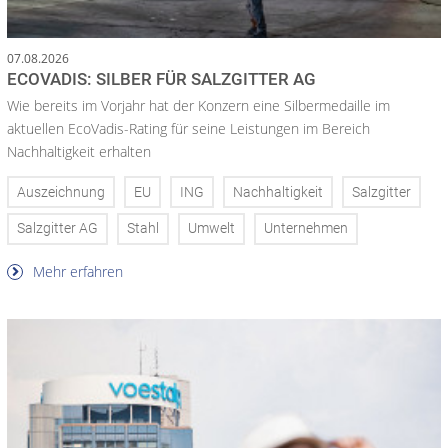
07.08.2026
ECOVADIS: SILBER FÜR SALZGITTER AG
Wie bereits im Vorjahr hat der Konzern eine Silbermedaille im
aktuellen EcoVadis-Rating für seine Leistungen im Bereich
Nachhaltigkeit erhalten
Auszeichnung
EU
ING
Nachhaltigkeit
Salzgitter
Salzgitter AG
Stahl
Umwelt
Unternehmen
Mehr erfahren