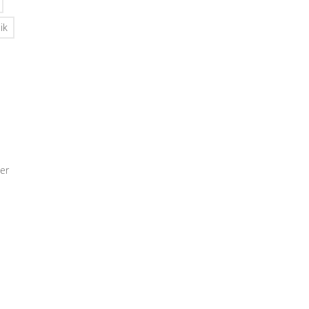
ik
er