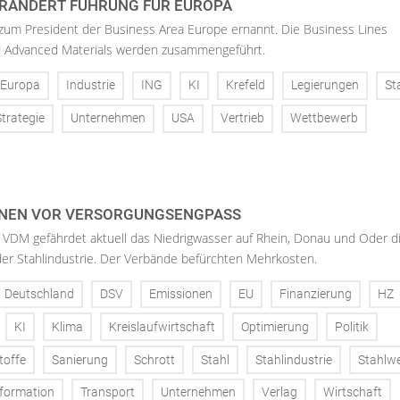
RÄNDERT FÜHRUNG FÜR EUROPA
 zum President der Business Area Europe ernannt. Die Business Lines
d Advanced Materials werden zusammengeführt.
Europa
Industrie
ING
KI
Krefeld
Legierungen
St
Strategie
Unternehmen
USA
Vertrieb
Wettbewerb
NEN VOR VERSORGUNGSENGPASS
 VDM gefährdet aktuell das Niedrigwasser auf Rhein, Donau und Oder d
der Stahlindustrie. Der Verbände befürchten Mehrkosten.
Deutschland
DSV
Emissionen
EU
Finanzierung
HZ
KI
Klima
Kreislaufwirtschaft
Optimierung
Politik
toffe
Sanierung
Schrott
Stahl
Stahlindustrie
Stahlw
formation
Transport
Unternehmen
Verlag
Wirtschaft