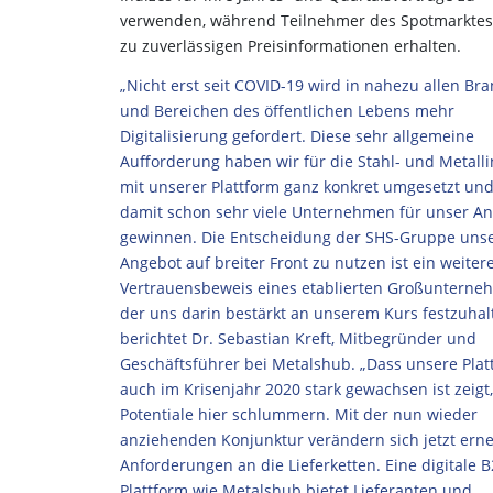
verwenden, während Teilnehmer des Spotmarkte
zu zuverlässigen Preisinformationen erhalten.
„Nicht erst seit COVID-19 wird in nahezu allen Br
und Bereichen des öffentlichen Lebens mehr
Digitalisierung gefordert. Diese sehr allgemeine
Aufforderung haben wir für die Stahl- und Metalli
mit unserer Plattform ganz konkret umgesetzt un
damit schon sehr viele Unternehmen für unser A
gewinnen. Die Entscheidung der SHS-Gruppe uns
Angebot auf breiter Front zu nutzen ist ein weiter
Vertrauensbeweis eines etablierten Großunterne
der uns darin bestärkt an unserem Kurs festzuhal
berichtet Dr. Sebastian Kreft, Mitbegründer und
Geschäftsführer bei Metalshub. „Dass unsere Plat
auch im Krisenjahr 2020 stark gewachsen ist zeigt
Potentiale hier schlummern. Mit der nun wieder
anziehenden Konjunktur verändern sich jetzt erne
Anforderungen an die Lieferketten. Eine digitale B
Plattform wie Metalshub bietet Lieferanten und