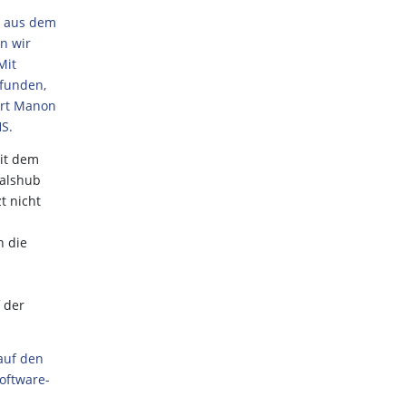
t aus dem
n wir
Mit
funden,
lärt Manon
HS.
it dem
talshub
zt nicht
h die
 der
 auf den
oftware-