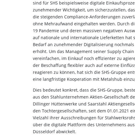
sind für SHS beispielsweise digitale Einkaufsproz
zunehmender Wichtigkeit, um sicherzustellen, da
die steigenden Compliance-Anforderungen zuverl
ohne Mehraufwand eingehalten werden. Durch di
19 Pandemie und deren massiven negativen Ausw
auf nationale und internationale Lieferketten hat 
Bedarf an zunehmender Digitalisierung nochmals 
erhöht. Um das Management seiner Supply Chain 
vereinfachen, im Einkauf noch effizienter zu agier
der Beschaffung flexibler auch auf externe Einflüs
reagieren zu können, hat sich die SHS-Gruppe ent
eine langfristige Kooperation mit Metalshub ein
Dies bedeutet konkret, dass die SHS-Gruppe, bes
aus den Stahlunternehmen Aktien-Gesellschaft de
Dillinger Hüttenwerke und Saarstahl Aktiengesell
den Tochtergesellschaften, seit dem 01.01.2021 ei
Vielzahl ihrer Ausschreibungen für Stahlwerksrohs
über die digitale Plattform des Unternehmens aus
Düsseldorf abwickelt.