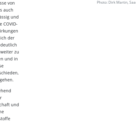
Photo: Dirk Martin, Saa
esse von
ss auch
ässig und
e COVID-
irkungen
sich der
deutlich
weiter zu
en und in
se
schieden,
zugehen.
tehend
r
schaft und
ne
toffe