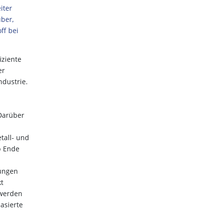
iter
ber,
ff bei
iziente
er
ndustrie.
Darüber
tall- und
p Ende
rungen
kt
 werden
asierte