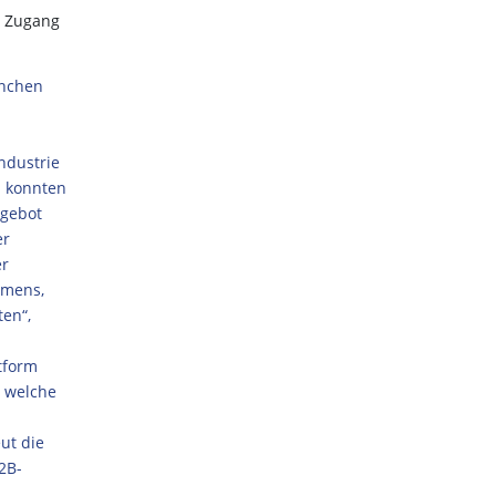
s Zugang
anchen
ndustrie
d konnten
ngebot
er
er
hmens,
ten“,
tform
, welche
ut die
2B-