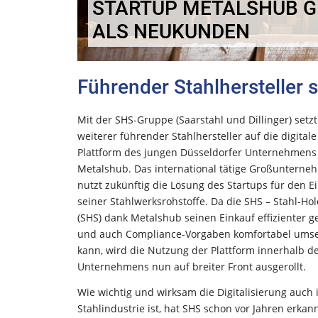
STARTUP METALSHUB G
ALS NEUKUNDEN
Führender Stahlhersteller s
Mit der SHS-Gruppe (Saarstahl und Dillinger) setzt
weiterer führender Stahlhersteller auf die digitale
Plattform des jungen Düsseldorfer Unternehmens
Metalshub. Das international tätige Großuntern
nutzt zukünftig die Lösung des Startups für den E
seiner Stahlwerksrohstoffe. Da die SHS – Stahl-Ho
(SHS) dank Metalshub seinen Einkauf effizienter g
und auch Compliance-Vorgaben komfortabel ums
kann, wird die Nutzung der Plattform innerhalb d
Unternehmens nun auf breiter Front ausgerollt.
Wie wichtig und wirksam die Digitalisierung auch 
Stahlindustrie ist, hat SHS schon vor Jahren erkann