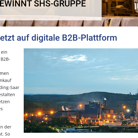
EWINNT SHS-GRUPPE
etzt auf digitale B2B-Plattform
 ein
 B2B-
ehmen
inkauf
lding-Saar
estalten
etzen
es
in der
t. So