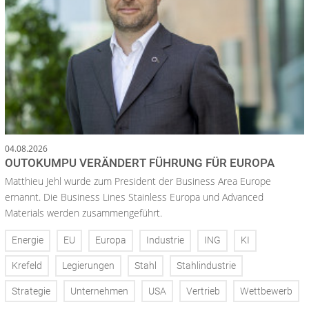
04.08.2026
OUTOKUMPU VERÄNDERT FÜHRUNG FÜR EUROPA
Matthieu Jehl wurde zum President der Business Area Europe
ernannt. Die Business Lines Stainless Europa und Advanced
Materials werden zusammengeführt.
Energie
EU
Europa
Industrie
ING
KI
Krefeld
Legierungen
Stahl
Stahlindustrie
Strategie
Unternehmen
USA
Vertrieb
Wettbewerb