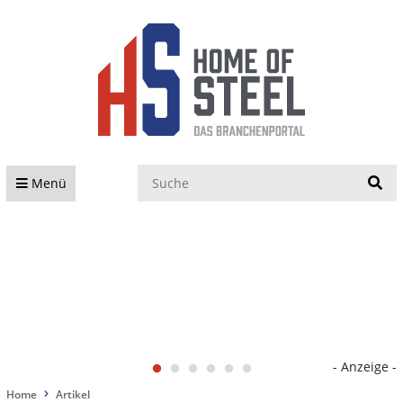
S
Menü
- Anzeige -
Home
Artikel