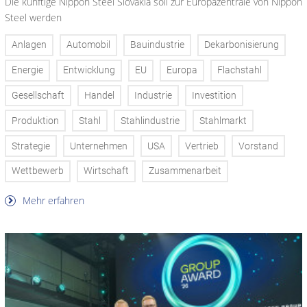
Die künftige Nippon Steel Slovakia soll zur Europazentrale von Nippon
Steel werden
Anlagen
Automobil
Bauindustrie
Dekarbonisierung
Energie
Entwicklung
EU
Europa
Flachstahl
Gesellschaft
Handel
Industrie
Investition
Produktion
Stahl
Stahlindustrie
Stahlmarkt
Strategie
Unternehmen
USA
Vertrieb
Vorstand
Wettbewerb
Wirtschaft
Zusammenarbeit
Mehr erfahren