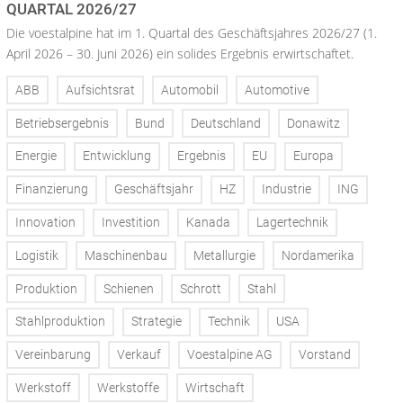
QUARTAL 2026/27
Die voestalpine hat im 1. Quartal des Geschäftsjahres 2026/27 (1.
April 2026 – 30. Juni 2026) ein solides Ergebnis erwirtschaftet.
ABB
Aufsichtsrat
Automobil
Automotive
Betriebsergebnis
Bund
Deutschland
Donawitz
Energie
Entwicklung
Ergebnis
EU
Europa
Finanzierung
Geschäftsjahr
HZ
Industrie
ING
Innovation
Investition
Kanada
Lagertechnik
Logistik
Maschinenbau
Metallurgie
Nordamerika
Produktion
Schienen
Schrott
Stahl
Stahlproduktion
Strategie
Technik
USA
Vereinbarung
Verkauf
Voestalpine AG
Vorstand
Werkstoff
Werkstoffe
Wirtschaft