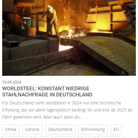
10.04.2024
WORLDSTEEL: KONSTANT NIEDRIGE
STAHLNACHFRAGE IN DEUTSCHLAND
Für Deutschland sieht worldsteel in 2024 nur eine technische
Erholung, die vor allem lagerzyklisch bedingt ist und erst ab 2025 an
Fahrt gewinnen wird. Aber auch dann dü...
China
Corona
Deutschland
Entwicklung
EU