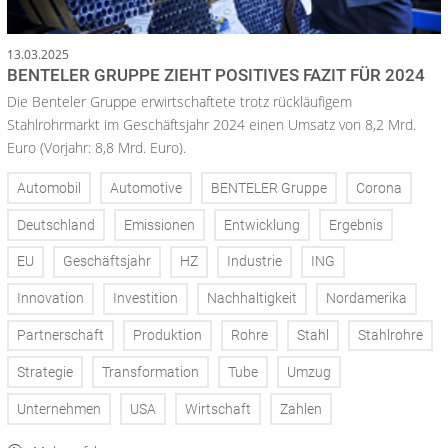
13.03.2025
BENTELER GRUPPE ZIEHT POSITIVES FAZIT FÜR 2024
Die Benteler Gruppe erwirtschaftete trotz rückläufigem
Stahlrohrmarkt im Geschäftsjahr 2024 einen Umsatz von 8,2 Mrd.
Euro (Vorjahr: 8,8 Mrd. Euro).
Automobil
Automotive
BENTELER Gruppe
Corona
Deutschland
Emissionen
Entwicklung
Ergebnis
EU
Geschäftsjahr
HZ
Industrie
ING
Innovation
Investition
Nachhaltigkeit
Nordamerika
Partnerschaft
Produktion
Rohre
Stahl
Stahlrohre
Strategie
Transformation
Tube
Umzug
Unternehmen
USA
Wirtschaft
Zahlen