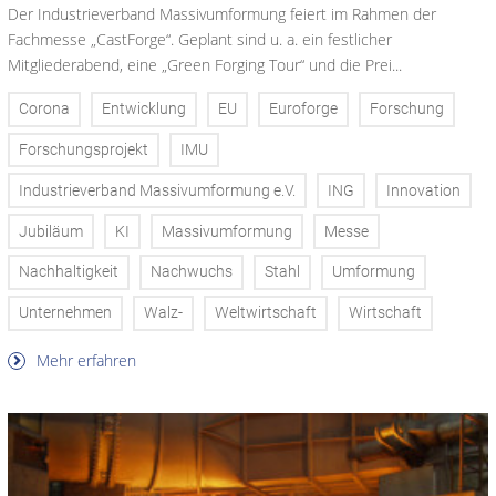
Der Industrieverband Massivumformung feiert im Rahmen der
Fachmesse „CastForge“. Geplant sind u. a. ein festlicher
Mitgliederabend, eine „Green Forging Tour“ und die Prei...
Corona
Entwicklung
EU
Euroforge
Forschung
Forschungsprojekt
IMU
Industrieverband Massivumformung e.V.
ING
Innovation
Jubiläum
KI
Massivumformung
Messe
Nachhaltigkeit
Nachwuchs
Stahl
Umformung
Unternehmen
Walz-
Weltwirtschaft
Wirtschaft
Mehr erfahren