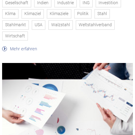
Gesellschaft
Indien
Industrie
ING
Investition
Klima
Klimaziel
Klimaziele
Politik
Stahl
Stahlmarkt
USA
Walzstahl
Weltstahlverband
Wirtschaft
Mehr erfahren