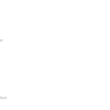
er
udium