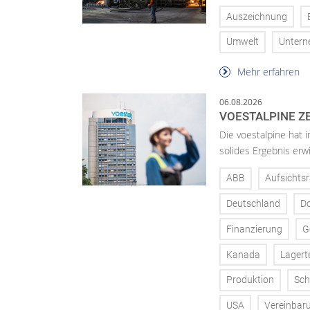
Auszeichnung
Umwelt
Unter
Mehr erfahren
06.08.2026
VOESTALPINE ZE
Die voestalpine hat i
solides Ergebnis erwi
ABB
Aufsichtsr
Deutschland
D
Finanzierung
G
Kanada
Lagert
Produktion
Sch
USA
Vereinbar