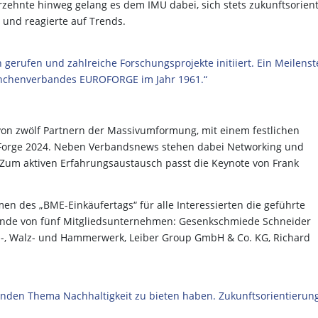
zehnte hinweg gelang es dem IMU dabei, sich stets zukunftsorient
 und reagierte auf Trends.
 gerufen und zahlreiche Forschungsprojekte initiiert. Ein Meilenst
ranchenverbandes EUROFORGE im Jahr 1961.“
 von zwölf Partnern der Massivumformung, mit einem festlichen
Forge 2024. Neben Verbandsnews stehen dabei Networking und
Zum aktiven Erfahrungsaustausch passt die Keynote von Frank
n des „BME-Einkäufertags“ für alle Interessierten die geführte
tände von fünf Mitgliedsunternehmen: Gesenkschmiede Schneider
l-, Walz- und Hammerwerk, Leiber Group GmbH & Co. KG, Richard
nden Thema Nachhaltigkeit zu bieten haben. Zukunftsorientierung