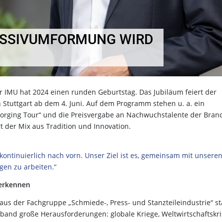
ASSIVUMFORMUNG WIRD
 IMU hat 2024 einen runden Geburtstag. Das Jubiläum feiert der
Stuttgart ab dem 4. Juni. Auf dem Programm stehen u. a. ein
 Forging Tour“ und die Preisvergabe an Nachwuchstalente der Bran
 der Mix aus Tradition und Innovation.
:
kontinuierlich nach vorn. Unser Ziel ist es, gemeinsam mit unsere
en zu arbeiten.“
 erkennen
s der Fachgruppe „Schmiede-, Press- und Stanzteileindustrie“ sta
erband große Herausforderungen: globale Kriege, Weltwirtschaftskr