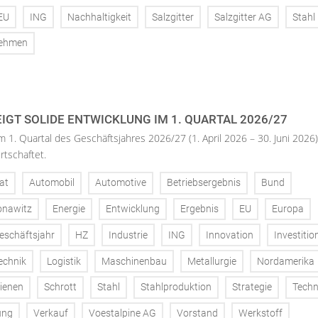
EU
ING
Nachhaltigkeit
Salzgitter
Salzgitter AG
Stahl
nehmen
IGT SOLIDE ENTWICKLUNG IM 1. QUARTAL 2026/27
m 1. Quartal des Geschäftsjahres 2026/27 (1. April 2026 – 30. Juni 2026)
rtschaftet.
at
Automobil
Automotive
Betriebsergebnis
Bund
onawitz
Energie
Entwicklung
Ergebnis
EU
Europa
eschäftsjahr
HZ
Industrie
ING
Innovation
Investitio
echnik
Logistik
Maschinenbau
Metallurgie
Nordamerika
ienen
Schrott
Stahl
Stahlproduktion
Strategie
Techn
ung
Verkauf
Voestalpine AG
Vorstand
Werkstoff