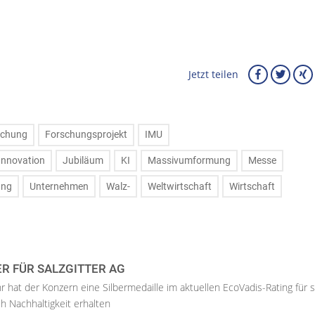
Jetzt teilen
schung
Forschungsprojekt
IMU
Innovation
Jubiläum
KI
Massivumformung
Messe
ung
Unternehmen
Walz-
Weltwirtschaft
Wirtschaft
ER FÜR SALZGITTER AG
hr hat der Konzern eine Silbermedaille im aktuellen EcoVadis-Rating für 
h Nachhaltigkeit erhalten