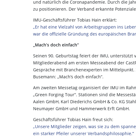
und natürlich die Coronapandemie. Durch die Jahr
zu positionieren. Der Verband erkannte Potenziale
IMU-Geschäftsführer Tobias Hain erklärt:
„Er hat eine Vielzahl von Arbeitsgruppen ins Leben
war die offizielle Gründung des europäischen B
„Mach’s doch einfach“
Seinen 90. Geburtstag feiert der IMU, unterstützt
Mitgliederabend am ersten Messeabend der Cast
Gespräche mit Branchenexperten im Mittelpunkt. 
Busemann: „Mach‘s doch einfach“.
Am zweiten Messetag organisiert der IMU im Rahme
„Green Forging Tour“. Stationen sind die Messes
Aalen GmbH, Karl Diederichs GmbH & Co. KG Stah
Neumayer GmbH und Hammerwerk Erft GmbH.
Geschäftsführer Tobias Hain freut sich:
„Unsere Mitglieder zeigen, was sie zu dem spanne
ein starker Pfeiler unserer Verbandsphilosophie.“