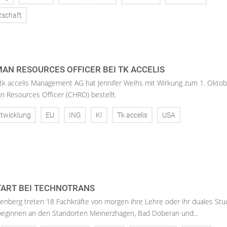
tschaft
AN RESOURCES OFFICER BEI TK ACCELIS
 tk accelis Management AG hat Jennifer Weihs mit Wirkung zum 1. Oktob
n Resources Officer (CHRO) bestellt.
twicklung
EU
ING
KI
Tk accelis
USA
ART BEI TECHNOTRANS
enberg treten 18 Fachkräfte von morgen ihre Lehre oder ihr duales St
 beginnen an den Standorten Meinerzhagen, Bad Doberan und...