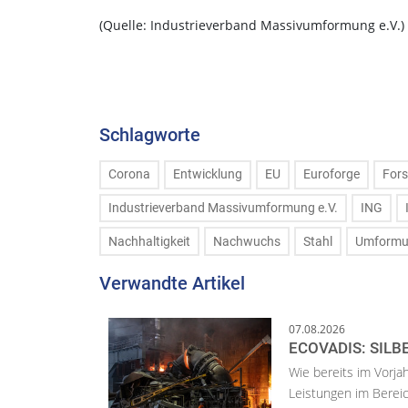
(Quelle: Industrieverband Massivumformung e.V.)
Schlagworte
Corona
Entwicklung
EU
Euroforge
For
Industrieverband Massivumformung e.V.
ING
Nachhaltigkeit
Nachwuchs
Stahl
Umform
Verwandte Artikel
07.08.2026
ECOVADIS: SILB
Wie bereits im Vorja
Leistungen im Bereic