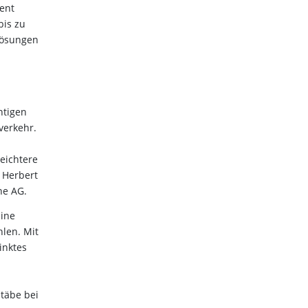
zent
bis zu
llösungen
htigen
verkehr.
n
eichtere
t Herbert
ne AG.
pine
len. Mit
inktes
täbe bei