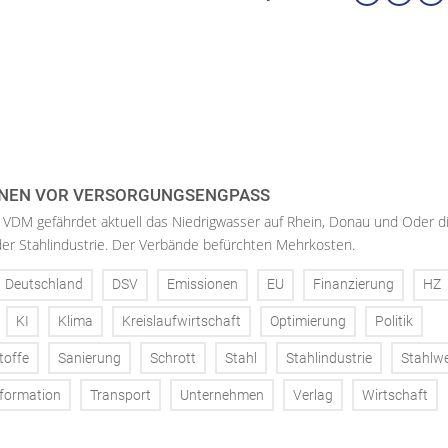
NEN VOR VERSORGUNGSENGPASS
 VDM gefährdet aktuell das Niedrigwasser auf Rhein, Donau und Oder d
der Stahlindustrie. Der Verbände befürchten Mehrkosten.
Deutschland
DSV
Emissionen
EU
Finanzierung
HZ
KI
Klima
Kreislaufwirtschaft
Optimierung
Politik
toffe
Sanierung
Schrott
Stahl
Stahlindustrie
Stahlw
formation
Transport
Unternehmen
Verlag
Wirtschaft