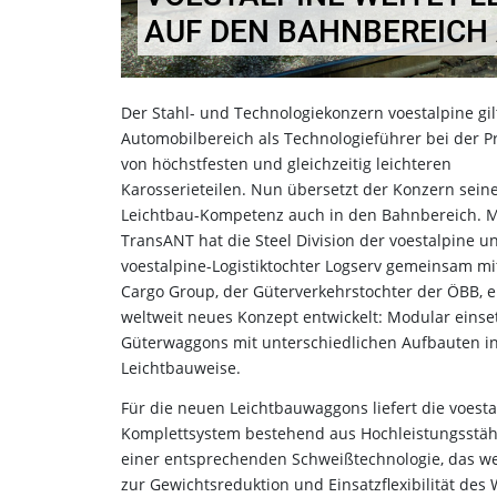
AUF DEN BAHNBEREICH
Der Stahl- und Technologiekonzern voestalpine gil
Automobilbereich als Technologieführer bei der P
von höchstfesten und gleichzeitig leichteren
Karosserieteilen. Nun übersetzt der Konzern sein
Leichtbau-Kompetenz auch in den Bahnbereich. 
TransANT hat die Steel Division der voestalpine u
voestalpine-Logistiktochter Logserv gemeinsam mit
Cargo Group, der Güterverkehrstochter der ÖBB, e
weltweit neues Konzept entwickelt: Modular einse
Güterwaggons mit unterschiedlichen Aufbauten i
Leichtbauweise.
Für die neuen Leichtbauwaggons liefert die voesta
Komplettsystem bestehend aus Hochleistungsstä
einer entsprechenden Schweißtechnologie, das we
zur Gewichtsreduktion und Einsatzflexibilität des