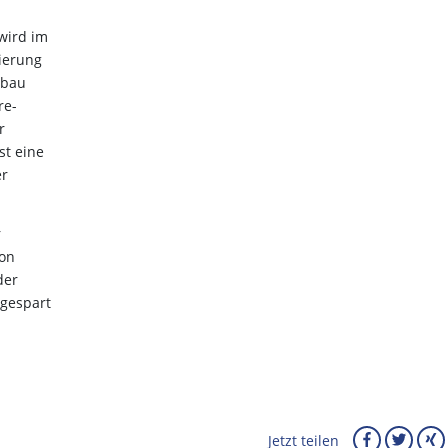
wird im
ierung
tbau
re-
r
st eine
er
r
von
der
ngespart
Jetzt teilen