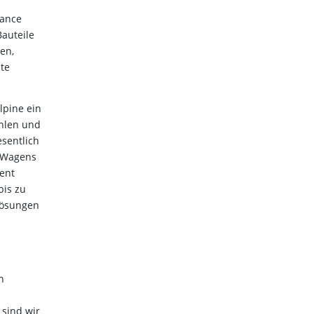
mance
auteile
en,
te
lpine ein
hlen und
sentlich
s Wagens
zent
bis zu
llösungen
n
 sind wir