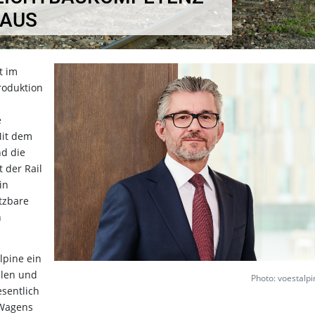
 AUS
t im
roduktion
e
Mit dem
nd die
 der Rail
in
tzbare
n
lpine ein
hlen und
Photo: voestalp
sentlich
 Wagens