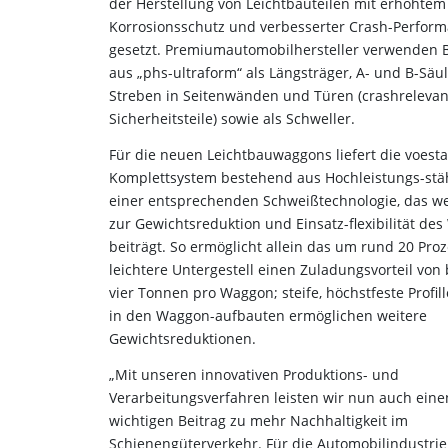
der Herstellung von Leichtbauteilen mit erhöhtem
Korrosionsschutz und verbesserter Crash-Perfor
gesetzt. Premiumautomobilhersteller verwenden B
aus „phs-ultraform“ als Längsträger, A- und B-Säul
Streben in Seitenwänden und Türen (crashrelevan
Sicherheitsteile) sowie als Schweller.
Für die neuen Leichtbauwaggons liefert die voesta
Komplettsystem bestehend aus Hochleistungs-stä
einer entsprechenden Schweißtechnologie, das we
zur Gewichtsreduktion und Einsatz-flexibilität de
beiträgt. So ermöglicht allein das um rund 20 Pro
leichtere Untergestell einen Zuladungsvorteil von 
vier Tonnen pro Waggon; steife, höchstfeste Profi
in den Waggon-aufbauten ermöglichen weitere
Gewichtsreduktionen.
„Mit unseren innovativen Produktions- und
Verarbeitungsverfahren leisten wir nun auch eine
wichtigen Beitrag zu mehr Nachhaltigkeit im
Schienengüterverkehr. Für die Automobilindustrie