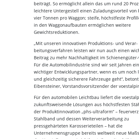
beiträgt. So ermöglicht allein das um rund 20 Pro
leichtere Untergestell einen Zuladungsvorteil von 
vier Tonnen pro Waggon; steife, höchstfeste Profi
in den Waggonaufbauten ermöglichen weitere
Gewichtsreduktionen.
„Mit unseren innovativen Produktions- und Verar-
beitungsverfahren leisten wir nun auch einen wic
Beitrag zu mehr Nachhaltigkeit im Schienengüter-
Für die Automobilindustrie sind wir seit Jahren ei
wichtiger Entwicklungspartner, wenn es um noch l
und gleichzeitig sicherere Fahrzeuge geht“, beton
Eibensteiner, Vorstandsvorsitzender der voestalpi
Für den automobilen Leichtbau liefert die voestal
zukunftsweisende Lösungen aus höchstfesten Stäh
der Produktinnovation „phs-ultraform“ – feuerverz
Stahlband und dessen Weiterverarbeitung zu
pressgehärteten Karosserieteilen – hat die
Unternehmensgruppe bereits weltweit neue Maßs