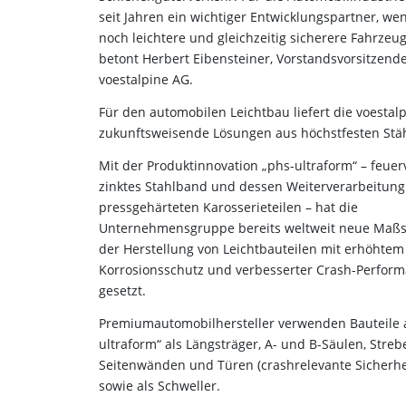
seit Jahren ein wichtiger Entwicklungspartner, w
noch leichtere und gleichzeitig sicherere Fahrzeug
betont Herbert Eibensteiner, Vorstandsvorsitzend
voestalpine AG.
Für den automobilen Leichtbau liefert die voestal
zukunftsweisende Lösungen aus höchstfesten Stä
Mit der Produktinnovation „phs-ultraform“ – feuer
zinktes Stahlband und dessen Weiterverarbeitung
pressgehärteten Karosserieteilen – hat die
Unternehmensgruppe bereits weltweit neue Maßs
der Herstellung von Leichtbauteilen mit erhöhtem
Korrosionsschutz und verbesserter Crash-Perfor
gesetzt.
Premiumautomobilhersteller verwenden Bauteile 
ultraform“ als Längsträger, A- und B-Säulen, Streb
Seitenwänden und Türen (crashrelevante Sicherhei
sowie als Schweller.