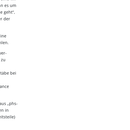
enn es um
e geht“,
er der
pine
hlen.
ver-
 zu
täbe bei
mance
aus „phs-
en in
tsteile)