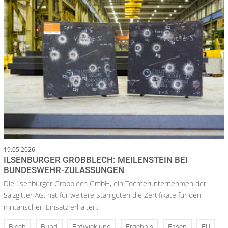
19.05.2026
ILSENBURGER GROBBLECH: MEILENSTEIN BEI
BUNDESWEHR-ZULASSUNGEN
Die Ilsenburger Grobblech GmbH, ein Tochterunternehmen der
Salzgitter AG, hat für weitere Stahlgüten die Zertifikate für den
militärischen Einsatz erhalten.
Blech
Bund
Entwicklung
Ergebnis
Essen
EU