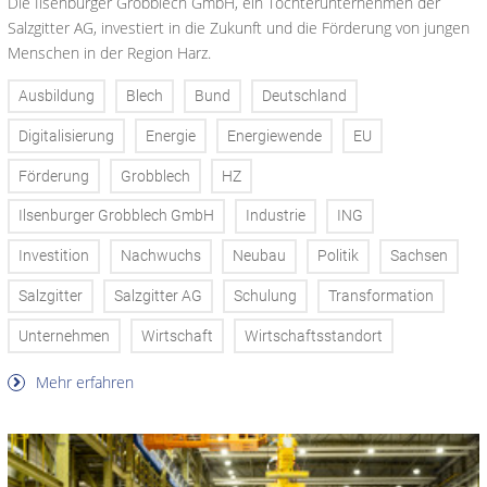
Die Ilsenburger Grobblech GmbH, ein Tochterunternehmen der
Salzgitter AG, investiert in die Zukunft und die Förderung von jungen
Menschen in der Region Harz.
Ausbildung
Blech
Bund
Deutschland
Digitalisierung
Energie
Energiewende
EU
Förderung
Grobblech
HZ
Ilsenburger Grobblech GmbH
Industrie
ING
Investition
Nachwuchs
Neubau
Politik
Sachsen
Salzgitter
Salzgitter AG
Schulung
Transformation
Unternehmen
Wirtschaft
Wirtschaftsstandort
Mehr erfahren