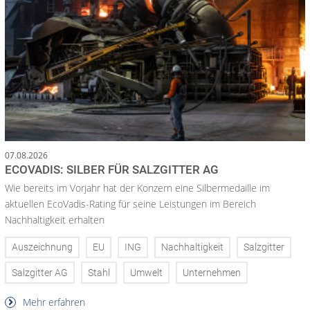
07.08.2026
ECOVADIS: SILBER FÜR SALZGITTER AG
Wie bereits im Vorjahr hat der Konzern eine Silbermedaille im
aktuellen EcoVadis-Rating für seine Leistungen im Bereich
Nachhaltigkeit erhalten
Auszeichnung
EU
ING
Nachhaltigkeit
Salzgitter
Salzgitter AG
Stahl
Umwelt
Unternehmen
Mehr erfahren