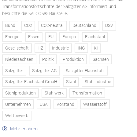
Transformationsfortschritte der Salzgitter AG informiert und
besuchte die SALCOS®-Baustelle.
Bund
CO2
CO2-neutral
Deutschland
DSV
Energie
Essen
EU
Europa
Flachstahl
Gesellschaft
HZ
Industrie
ING
KI
Niedersachsen
Politik
Produktion
Sachsen
Salzgitter
Salzgitter AG
Salzgitter Flachstahl
Salzgitter Flachstahl GmbH
Stahl
Stahlindustrie
Stahlproduktion
Stahlwerk
Transformation
Unternehmen
USA
Vorstand
Wasserstoff
Wettbewerb
Mehr erfahren