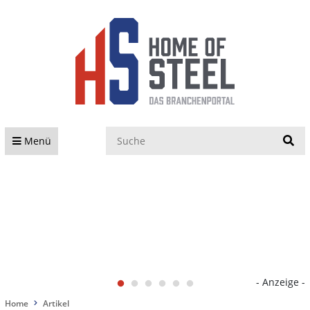
S
Menü
- Anzeige -
Home
Artikel