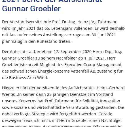
Gunnar Groebler
Der Vorstandsvorsitzende Prof. Dr.-Ing. Heinz Jörg Fuhrmann
wird im Jahr 2021 das 65. Lebensjahr vollenden. Er wird deshalb
mit Auslaufen seines Anstellungsvertrages am 30. Juni 2021
planmäßig in den Ruhestand treten.
Der Aufsichtsrat berief am 17. September 2020 Herrn Dipl.-Ing.
Gunnar Groebler zu seinem Nachfolger ab 1. Juli 2021. Herr
Groebler ist zurzeit Mitglied des Executive Group Management
des schwedischen Energiekonzerns Vattenfall AB, zuständig für
die Business Area Wind.
Hierzu erklärt der Vorsitzende des Aufsichtsrates Heinz-Gerhard
Wente: „In seiner dann 25-jährigen Dienstzeit im Vorstand
unseres Konzerns hat Prof. Fuhrmann für Solidität, Innovation
sowie soziale und wirtschaftliche Verantwortung gestanden. Die
dabei verfolgte Strategie wird fortgeführt werden. Gerade
deswegen freue ich mich, mit Herrn Groebler einen Nachfolger
gewonnen zu haben, der hohe Kompetenz und Erfahrungen in