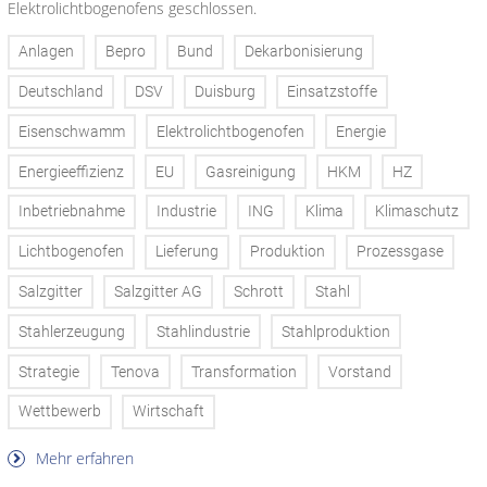
Elektrolichtbogenofens geschlossen.
Anlagen
Bepro
Bund
Dekarbonisierung
Deutschland
DSV
Duisburg
Einsatzstoffe
Eisenschwamm
Elektrolichtbogenofen
Energie
Energieeffizienz
EU
Gasreinigung
HKM
HZ
Inbetriebnahme
Industrie
ING
Klima
Klimaschutz
Lichtbogenofen
Lieferung
Produktion
Prozessgase
Salzgitter
Salzgitter AG
Schrott
Stahl
Stahlerzeugung
Stahlindustrie
Stahlproduktion
Strategie
Tenova
Transformation
Vorstand
Wettbewerb
Wirtschaft
Mehr erfahren