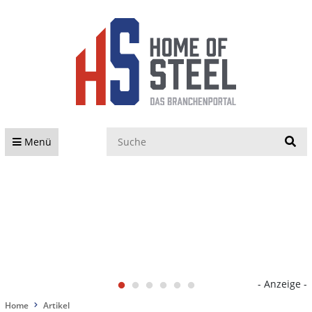
S
Menü
- Anzeige -
Home
Artikel