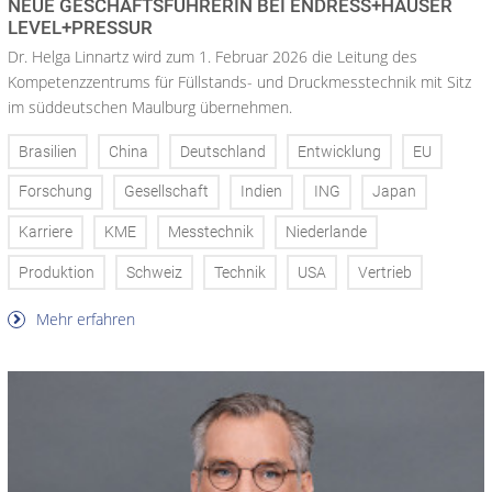
NEUE GESCHÄFTSFÜHRERIN BEI ENDRESS+HAUSER
LEVEL+PRESSUR
Dr. Helga Linnartz wird zum 1. Februar 2026 die Leitung des
Kompetenzzentrums für Füllstands- und Druckmesstechnik mit Sitz
im süddeutschen Maulburg übernehmen.
Brasilien
China
Deutschland
Entwicklung
EU
Forschung
Gesellschaft
Indien
ING
Japan
Karriere
KME
Messtechnik
Niederlande
Produktion
Schweiz
Technik
USA
Vertrieb
Mehr erfahren