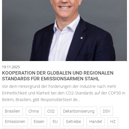
19.11.2025
KOOPERATION DER GLOBALEN UND REGIONALEN
STANDARDS FÜR EMISSIONSARMEN STAHL
Vor dem Hintergrund der Forderungen der Industrie nach mehr
Einheitlichkeit und Klarheit bei den CO2-Standards auf der COP30 in
Belém, Brasilien, gibt ResponsibleSteel de...
Brasilien
China
CO2
Dekarbonisierung
DSV
Emissionen
Essen
EU
Getriebe
Handel
HZ