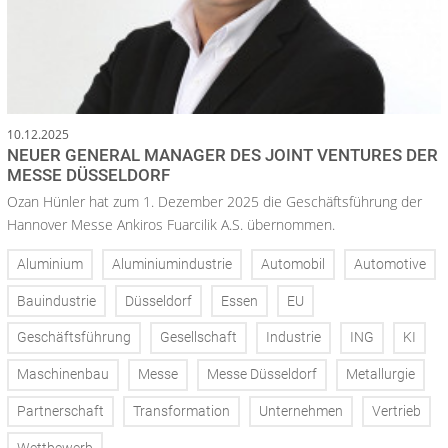
10.12.2025
NEUER GENERAL MANAGER DES JOINT VENTURES DER
MESSE DÜSSELDORF
Ozan Hünler hat zum 1. Dezember 2025 die Geschäftsführung der
Hannover Messe Ankiros Fuarcilik A.S. übernommen.
Aluminium
Aluminiumindustrie
Automobil
Automotive
Bauindustrie
Düsseldorf
Essen
EU
Geschäftsführung
Gesellschaft
Industrie
ING
KI
Maschinenbau
Messe
Messe Düsseldorf
Metallurgie
Partnerschaft
Transformation
Unternehmen
Vertrieb