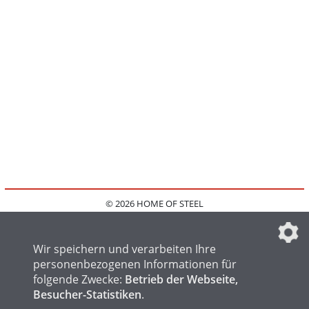
© 2026 HOME OF STEEL
HOME
KONTAKT
MEDIADATEN
DATENSCHUTZ
IMPRESSUM
FAQ
DATENSCHUTZEINSTELLUNGEN
Wir speichern und verarbeiten Ihre
personenbezogenen Informationen für
folgende Zwecke:
Betrieb der Webseite,
Besucher-Statistiken
.
HOME OF WELDING
HOME OF FOUNDRY