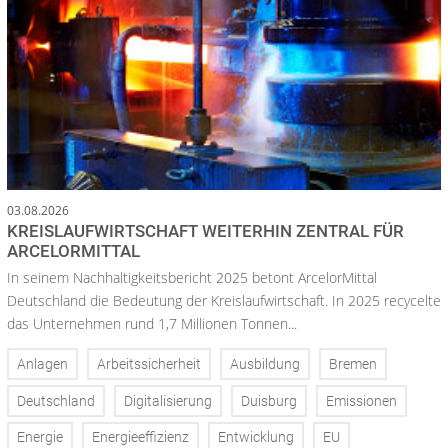
03.08.2026
KREISLAUFWIRTSCHAFT WEITERHIN ZENTRAL FÜR
ARCELORMITTAL
In seinem Nachhaltigkeitsbericht 2025 betont ArcelorMittal
Deutschland die Bedeutung der Kreislaufwirtschaft. In 2025 recycelte
das Unternehmen rund 1,7 Millionen Tonnen...
Anlagen
Arbeitssicherheit
Ausbildung
Bremen
Deutschland
Digitalisierung
Duisburg
Emissionen
Energie
Energieeffizienz
Entwicklung
EU