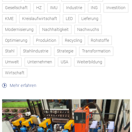
Gesellschaft
HZ
IMU
Industrie
ING
Investition
KME
Kreislaufwirtschaft
LED
Lieferung
Modernisierung
Nachhaltigkeit
Nachwuchs
Optimierung
Produktion
Recycling
Rohstoffe
Stahl
Stahlindustrie
Strategie
Transformation
Umwelt
Unternehmen
USA
Weiterbildung
Wirtschaft
Mehr erfahren