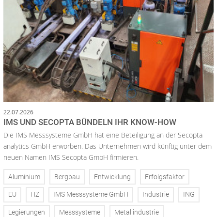
22.07.2026
IMS UND SECOPTA BÜNDELN IHR KNOW-HOW
Die IMS Messsysteme GmbH hat eine Beteiligung an der Secopta
analytics GmbH erworben. Das Unternehmen wird künftig unter dem
neuen Namen IMS Secopta GmbH firmieren.
Aluminium
Bergbau
Entwicklung
Erfolgsfaktor
EU
HZ
IMS Messsysteme GmbH
Industrie
ING
Legierungen
Messsysteme
Metallindustrie