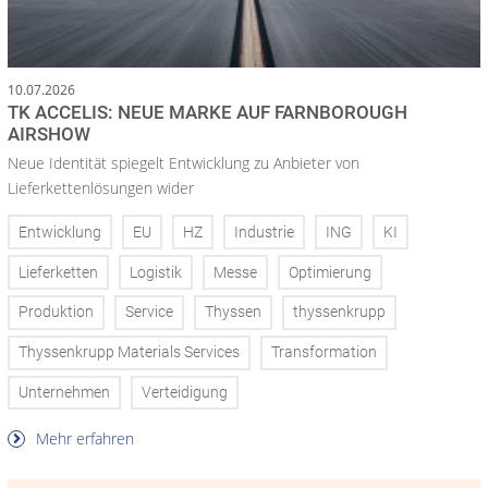
10.07.2026
TK ACCELIS: NEUE MARKE AUF FARNBOROUGH
AIRSHOW
Neue Identität spiegelt Entwicklung zu Anbieter von
Lieferkettenlösungen wider
Entwicklung
EU
HZ
Industrie
ING
KI
Lieferketten
Logistik
Messe
Optimierung
Produktion
Service
Thyssen
thyssenkrupp
Thyssenkrupp Materials Services
Transformation
Unternehmen
Verteidigung
Mehr erfahren