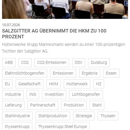
10.07.2026
SALZGITTER AG ÜBERNIMMT DIE HKM ZU 100
PROZENT
Hüttenwerke Krupp Mannesmann werden zu einer 100-prozentigen
Tochter der Salzgitter AG.
ABB
CO2
CO2-Emissionen
DSV
Duisburg
Elektrolichtbogenofen
Emissionen
Ergebnis
Essen
EU
Gesellschaft
HKM
Hüttenwerk
HZ
Industrie
ING
Investition
Lichtbogenofen
Lieferung
Partnerschaft
Produktion
Stahl
Stahlindustrie
Stahlproduktion
Strategie
Thyssen
thyssenkrupp
Thyssenkrupp Steel Europe