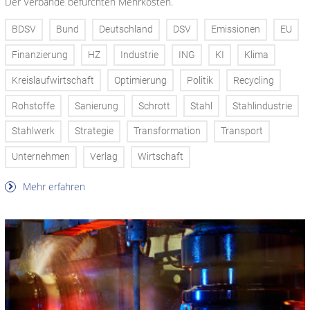
Der Verbände befürchten Mehrkosten.
BDSV
Bund
Deutschland
DSV
Emissionen
EU
Finanzierung
HZ
Industrie
ING
KI
Klima
Kreislaufwirtschaft
Optimierung
Politik
Recycling
Rohstoffe
Sanierung
Schrott
Stahl
Stahlindustrie
Stahlwerk
Strategie
Transformation
Transport
Unternehmen
Verlag
Wirtschaft
Mehr erfahren