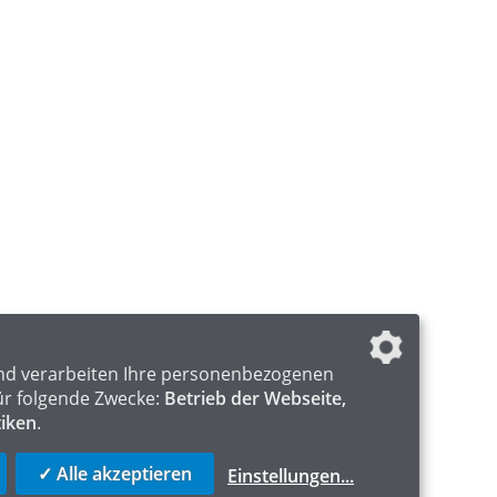
nd verarbeiten Ihre personenbezogenen
ür folgende Zwecke:
Betrieb der Webseite,
tiken
.
✓ Alle akzeptieren
Einstellungen
...
ICS