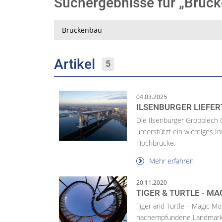
Suchergebnisse für „Brü
Suche
Artikel
5
04.03.2025
ILSENBURGER LIEFE
Die Ilsenburger Grobblech 
unterstützt ein wichtiges I
Hochbrücke.
Mehr erfahren
20.11.2020
TIGER & TURTLE - M
Tiger and Turtle – Magic Mo
nachempfundene Landmarke