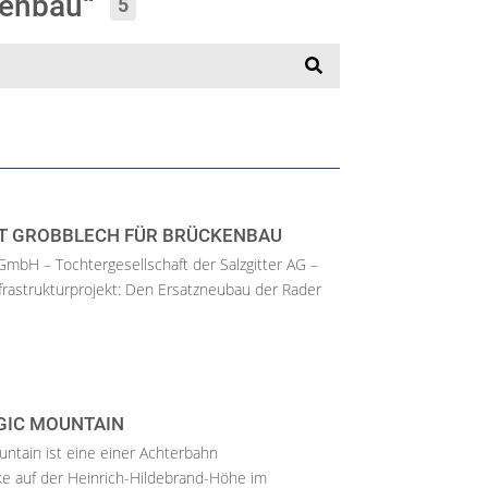
ckenbau“
5
RT GROBBLECH FÜR BRÜCKENBAU
GmbH – Tochtergesellschaft der Salzgitter AG –
nfrastrukturprojekt: Den Ersatzneubau der Rader
AGIC MOUNTAIN
untain ist eine einer Achterbahn
 auf der Heinrich-Hildebrand-Höhe im