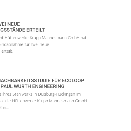
EI NEUE
GSSTÄNDE ERTEILT
zent Hüttenwerke Krupp Mannesmann GmbH hat
e Endabnahme für zwei neue
rteilt.
MACHBARKEITSSTUDIE FÜR ECOLOOP
 PAUL WURTH ENGINEERING
nz ihres Stahlwerks in Duisburg-Huckingen im
, hat die Hüttenwerke Krupp Mannesmann GmbH
Kon...