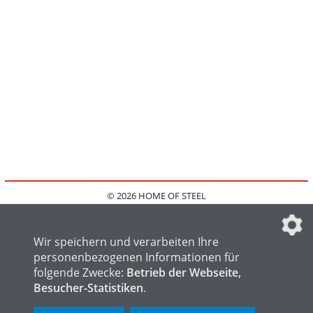
© 2026 HOME OF STEEL
HOME
KONTAKT
MEDIADATEN
DATENSCHUTZ
IMPRESSUM
FAQ
DATENSCHUTZEINSTELLUNGEN
Wir speichern und verarbeiten Ihre
personenbezogenen Informationen für
folgende Zwecke:
Betrieb der Webseite,
Besucher-Statistiken
.
HOME OF WELDING
HOME OF FOUNDRY
HOME OF LOGISTICS