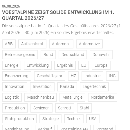
06.08.2026
VOESTALPINE ZEIGT SOLIDE ENTWICKLUNG IM 1.
QUARTAL 2026/27
Die voestalpine hat im 1. Quartal des Geschäftsjahres 2026/27 (1.
April 2026 – 30. Juni 2026) ein solides Ergebnis erwirtschaftet.
ABB
Aufsichtsrat
Automobil
Automotive
Betriebsergebnis
Bund
Deutschland
Donawitz
Energie
Entwicklung
Ergebnis
EU
Europa
Finanzierung
Geschäftsjahr
HZ
Industrie
ING
Innovation
Investition
Kanada
Lagertechnik
Logistik
Maschinenbau
Metallurgie
Nordamerika
Produktion
Schienen
Schrott
Stahl
Stahlproduktion
Strategie
Technik
USA
Vereinbarung
Verkauf
Voestalpine AG
Vorstand