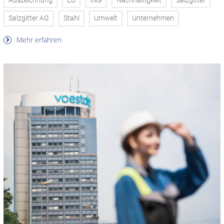
Auszeichnung
EU
ING
Nachhaltigkeit
Salzgitter
Salzgitter AG
Stahl
Umwelt
Unternehmen
Mehr erfahren