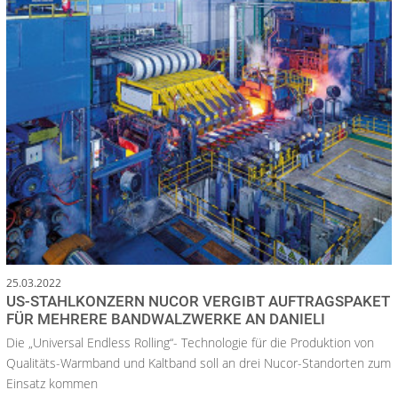
25.03.2022
US-STAHLKONZERN NUCOR VERGIBT AUFTRAGSPAKET
FÜR MEHRERE BANDWALZWERKE AN DANIELI
Die „Universal Endless Rolling“- Technologie für die Produktion von
Qualitäts-Warmband und Kaltband soll an drei Nucor-Standorten zum
Einsatz kommen