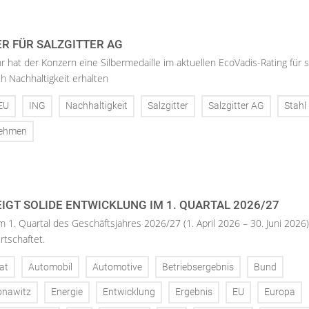
ER FÜR SALZGITTER AG
hr hat der Konzern eine Silbermedaille im aktuellen EcoVadis-Rating für 
h Nachhaltigkeit erhalten
EU
ING
Nachhaltigkeit
Salzgitter
Salzgitter AG
Stahl
nehmen
IGT SOLIDE ENTWICKLUNG IM 1. QUARTAL 2026/27
m 1. Quartal des Geschäftsjahres 2026/27 (1. April 2026 – 30. Juni 2026)
rtschaftet.
at
Automobil
Automotive
Betriebsergebnis
Bund
onawitz
Energie
Entwicklung
Ergebnis
EU
Europa