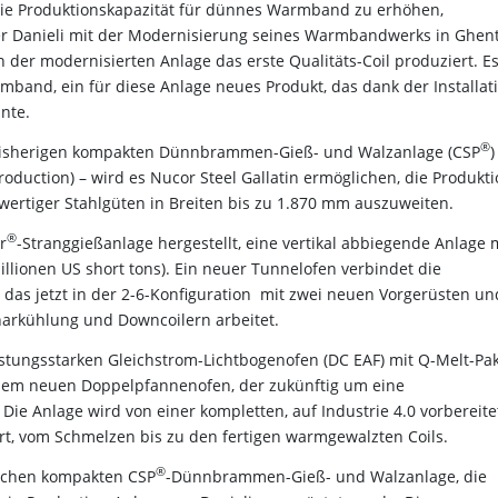
 die Produktionskapazität für dünnes Warmband zu erhöhen,
er Danieli mit der Modernisierung seines Warmbandwerks in Ghen
der modernisierten Anlage das erste Qualitäts-Coil produziert. E
band, ein für diese Anlage neues Produkt, das dank der Installat
nnte.
®
 bisherigen kompakten Dünnbrammen-Gieß- und Walzanlage (CSP
)
Production) – wird es Nucor Steel Gallatin ermöglichen, die Produkt
wertiger Stahlgüten in Breiten bis zu 1.870 mm auszuweiten.
®
r
-Stranggießanlage hergestellt, eine vertikal abbiegende Anlage 
 Millionen US short tons). Ein neuer Tunnelofen verbindet die
as jetzt in der 2-6-Konfiguration mit zwei neuen Vorgerüsten un
narkühlung und Downcoilern arbeitet.
istungsstarken Gleichstrom-Lichtbogenofen (DC EAF) mit Q-Melt-Pa
inem neuen Doppelpfannenofen, der zukünftig um eine
e Anlage wird von einer kompletten, auf Industrie 4.0 vorbereite
rt, vom Schmelzen bis zu den fertigen warmgewalzten Coils.
®
lichen kompakten CSP
-Dünnbrammen-Gieß- und Walzanlage, die