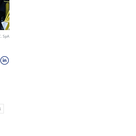
C. SpA
k