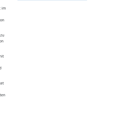
t im
s
ion
 zu
ion
mit
d
ket
ten