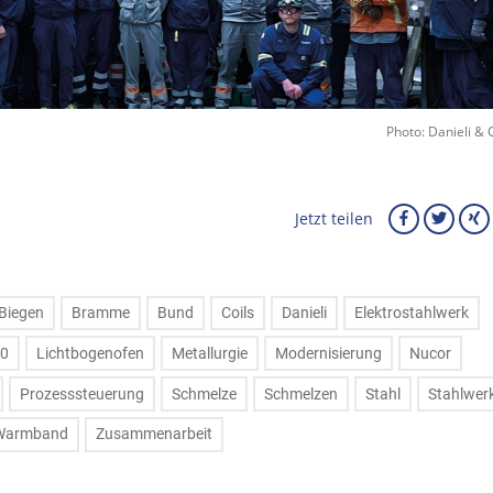
Photo: Danieli & 
Jetzt teilen
Biegen
Bramme
Bund
Coils
Danieli
Elektrostahlwerk
.0
Lichtbogenofen
Metallurgie
Modernisierung
Nucor
Prozesssteuerung
Schmelze
Schmelzen
Stahl
Stahlwer
Warmband
Zusammenarbeit