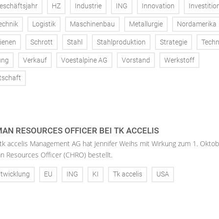
eschäftsjahr
HZ
Industrie
ING
Innovation
Investitio
echnik
Logistik
Maschinenbau
Metallurgie
Nordamerika
ienen
Schrott
Stahl
Stahlproduktion
Strategie
Techn
ung
Verkauf
Voestalpine AG
Vorstand
Werkstoff
tschaft
AN RESOURCES OFFICER BEI TK ACCELIS
 tk accelis Management AG hat Jennifer Weihs mit Wirkung zum 1. Oktob
n Resources Officer (CHRO) bestellt.
twicklung
EU
ING
KI
Tk accelis
USA