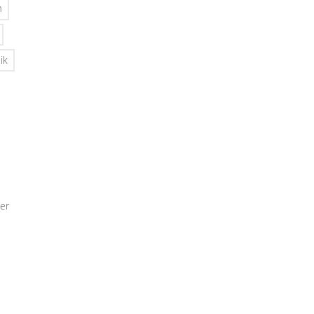
n
ik
er