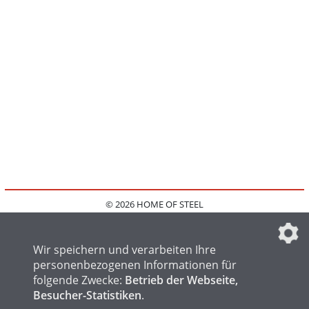
© 2026 HOME OF STEEL
HOME
KONTAKT
MEDIADATEN
DATENSCHUTZ
IMPRESSUM
FAQ
DATENSCHUTZEINSTELLUNGEN
Wir speichern und verarbeiten Ihre
personenbezogenen Informationen für
folgende Zwecke:
Betrieb der Webseite,
Besucher-Statistiken
.
HOME OF WELDING
HOME OF FOUNDRY