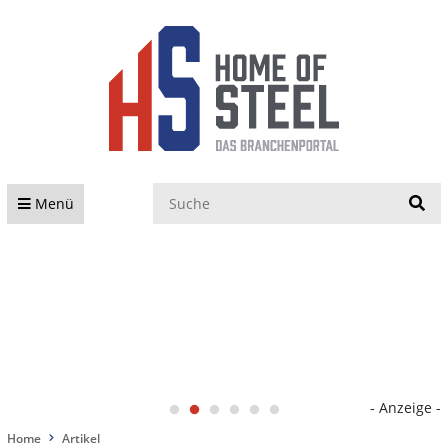
S
Menü
- Anzeige -
Home
Artikel