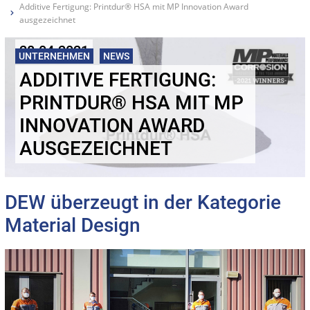
Additive Fertigung: Printdur® HSA mit MP Innovation Award
ausgezeichnet
28.04.2021
UNTERNEHMEN
NEWS
ADDITIVE FERTIGUNG:
PRINTDUR® HSA MIT MP
INNOVATION AWARD
AUSGEZEICHNET
DEW überzeugt in der Kategorie
Material Design