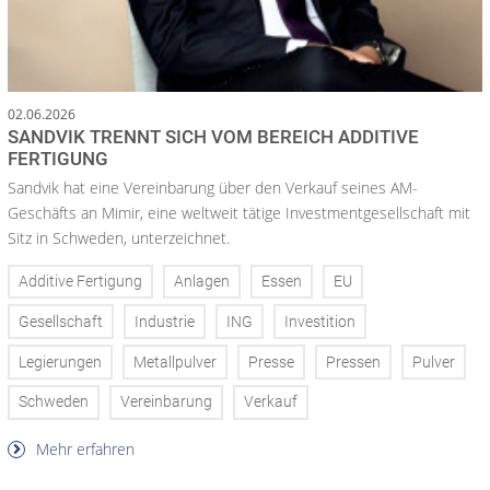
02.06.2026
SANDVIK TRENNT SICH VOM BEREICH ADDITIVE
FERTIGUNG
Sandvik hat eine Vereinbarung über den Verkauf seines AM-
Geschäfts an Mimir, eine weltweit tätige Investmentgesellschaft mit
Sitz in Schweden, unterzeichnet.
Additive Fertigung
Anlagen
Essen
EU
Gesellschaft
Industrie
ING
Investition
Legierungen
Metallpulver
Presse
Pressen
Pulver
Schweden
Vereinbarung
Verkauf
Mehr erfahren