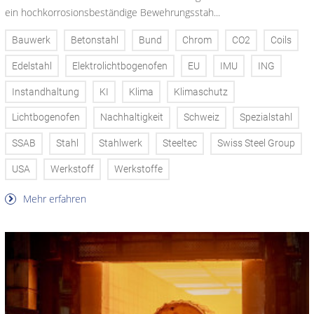
ein hochkorrosionsbeständige Bewehrungsstah...
Bauwerk
Betonstahl
Bund
Chrom
CO2
Coils
Edelstahl
Elektrolichtbogenofen
EU
IMU
ING
Instandhaltung
KI
Klima
Klimaschutz
Lichtbogenofen
Nachhaltigkeit
Schweiz
Spezialstahl
SSAB
Stahl
Stahlwerk
Steeltec
Swiss Steel Group
USA
Werkstoff
Werkstoffe
Mehr erfahren