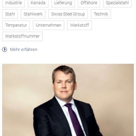
Industrie
Kanada
Lieferung
Offshore
Spezialstahl
Stahl
Stahlwerk
Swiss Steel Group
Technik
Temperatur
Unternehmen
Werkstoff
Werkstoffnummer
Mehr erfahren