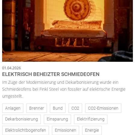
01.04.2026
ELEKTRISCH BEHEIZTER SCHMIEDEOFEN
Im Zuge der Modernisierung und Dekarbonisierung wurde ein
Schmiedeofens bei Finkl Steel von fossiler auf elektrische Energie
umgestellt.
Anlagen
Brenner
Bund
CO2
CO2-Emissionen
Dekarbonisierung
Einsparung
Elektrifizierung
Elektrolichtbogenofen
Emissionen
Energie