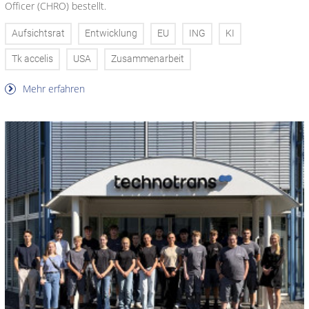
Officer (CHRO) bestellt.
Aufsichtsrat
Entwicklung
EU
ING
KI
Tk accelis
USA
Zusammenarbeit
Mehr erfahren