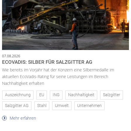
07.08.2026
ECOVADIS: SILBER FÜR SALZGITTER AG
Wie bereits im Vorjahr hat der Konzern eine Silbermedaille im
aktuellen EcoVadis-Rating für seine Leistungen im Bereich
Nachhaltigkeit erhalten
Auszeichnung
EU
ING
Nachhaltigkeit
Salzgitter
Salzgitter AG
Stahl
Umwelt
Unternehmen
Mehr erfahren