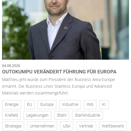
04.08.2026
OUTOKUMPU VERÄNDERT FÜHRUNG FÜR EUROPA
Matthieu Jehl wurde zum President der Business Area Europe
ernannt. Die Business Lines Stainless Europa und Advanced
Materials werden zusammengeführt.
Energie
EU
Europa
Industrie
ING
KI
Krefeld
Legierungen
Stahl
Stahlindustrie
Strategie
Unternehmen
USA
Vertrieb
Wettbewerb