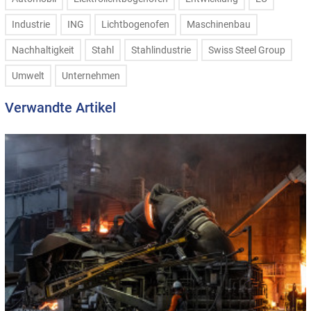
Industrie
ING
Lichtbogenofen
Maschinenbau
Nachhaltigkeit
Stahl
Stahlindustrie
Swiss Steel Group
Umwelt
Unternehmen
Verwandte Artikel