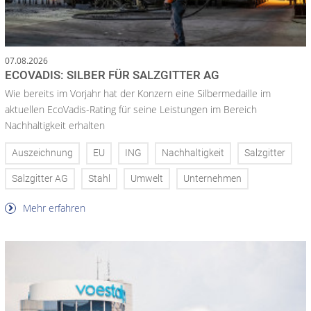
07.08.2026
ECOVADIS: SILBER FÜR SALZGITTER AG
Wie bereits im Vorjahr hat der Konzern eine Silbermedaille im
aktuellen EcoVadis-Rating für seine Leistungen im Bereich
Nachhaltigkeit erhalten
Auszeichnung
EU
ING
Nachhaltigkeit
Salzgitter
Salzgitter AG
Stahl
Umwelt
Unternehmen
Mehr erfahren