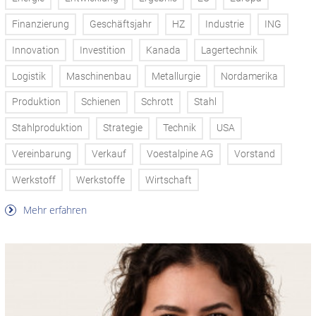
Finanzierung
Geschäftsjahr
HZ
Industrie
ING
Innovation
Investition
Kanada
Lagertechnik
Logistik
Maschinenbau
Metallurgie
Nordamerika
Produktion
Schienen
Schrott
Stahl
Stahlproduktion
Strategie
Technik
USA
Vereinbarung
Verkauf
Voestalpine AG
Vorstand
Werkstoff
Werkstoffe
Wirtschaft
Mehr erfahren