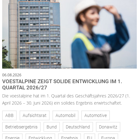
06.08.2026
VOESTALPINE ZEIGT SOLIDE ENTWICKLUNG IM 1.
QUARTAL 2026/27
Die voestalpine hat im 1. Quartal des Geschäftsjahres 2026/27 (1.
April 2026 – 30. Juni 2026) ein solides Ergebnis erwirtschaftet.
ABB
Aufsichtsrat
Automobil
Automotive
Betriebsergebnis
Bund
Deutschland
Donawitz
Energie
Entwicklung
Ergebnis
EU
Europa