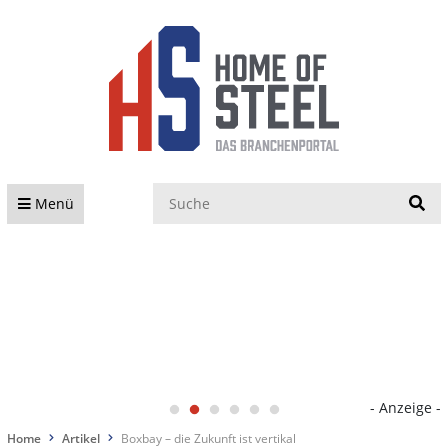
S
Menü
- Anzeige -
Home
Artikel
Boxbay – die Zukunft ist vertikal