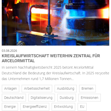
03.08.2026
KREISLAUFWIRTSCHAFT WEITERHIN ZENTRAL FÜR
ARCELORMITTAL
In seinem Nachhaltigkeitsbericht 2025 betont ArcelorMittal
Deutschland die Bedeutung der Kreislaufwirtschaft. In 2025 recycelte
das Unternehmen rund 1,7 Millionen Tonnen...
Anlagen
Arbeitssicherheit
Ausbildung
Bremen
Deutschland
Digitalisierung
Duisburg
Emissionen
Energie
Energieeffizienz
Entwicklung
EU