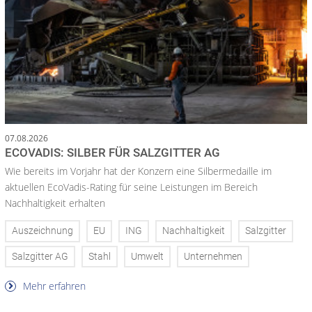
07.08.2026
ECOVADIS: SILBER FÜR SALZGITTER AG
Wie bereits im Vorjahr hat der Konzern eine Silbermedaille im
aktuellen EcoVadis-Rating für seine Leistungen im Bereich
Nachhaltigkeit erhalten
Auszeichnung
EU
ING
Nachhaltigkeit
Salzgitter
Salzgitter AG
Stahl
Umwelt
Unternehmen
Mehr erfahren