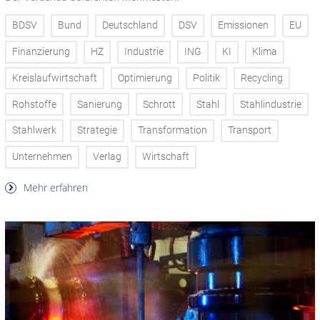
BDSV
Bund
Deutschland
DSV
Emissionen
EU
Finanzierung
HZ
Industrie
ING
KI
Klima
Kreislaufwirtschaft
Optimierung
Politik
Recycling
Rohstoffe
Sanierung
Schrott
Stahl
Stahlindustrie
Stahlwerk
Strategie
Transformation
Transport
Unternehmen
Verlag
Wirtschaft
Mehr erfahren