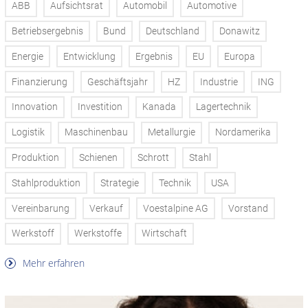
ABB
Aufsichtsrat
Automobil
Automotive
Betriebsergebnis
Bund
Deutschland
Donawitz
Energie
Entwicklung
Ergebnis
EU
Europa
Finanzierung
Geschäftsjahr
HZ
Industrie
ING
Innovation
Investition
Kanada
Lagertechnik
Logistik
Maschinenbau
Metallurgie
Nordamerika
Produktion
Schienen
Schrott
Stahl
Stahlproduktion
Strategie
Technik
USA
Vereinbarung
Verkauf
Voestalpine AG
Vorstand
Werkstoff
Werkstoffe
Wirtschaft
Mehr erfahren