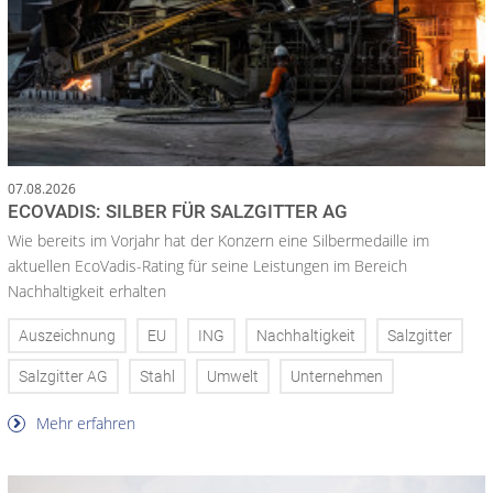
07.08.2026
ECOVADIS: SILBER FÜR SALZGITTER AG
Wie bereits im Vorjahr hat der Konzern eine Silbermedaille im
aktuellen EcoVadis-Rating für seine Leistungen im Bereich
Nachhaltigkeit erhalten
Auszeichnung
EU
ING
Nachhaltigkeit
Salzgitter
Salzgitter AG
Stahl
Umwelt
Unternehmen
Mehr erfahren