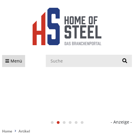
S
Menü
- Anzeige -
Home
Artikel