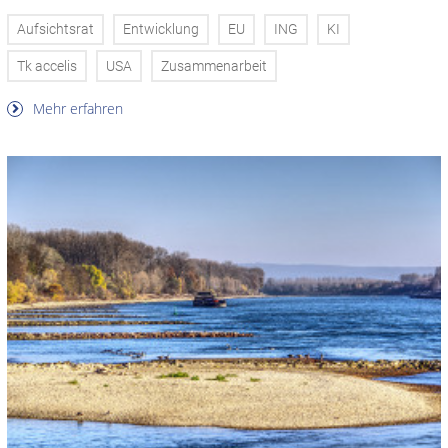
Aufsichtsrat
Entwicklung
EU
ING
KI
Tk accelis
USA
Zusammenarbeit
Mehr erfahren