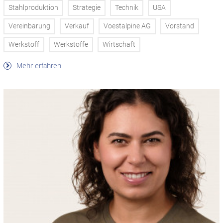
Stahlproduktion
Strategie
Technik
USA
Vereinbarung
Verkauf
Voestalpine AG
Vorstand
Werkstoff
Werkstoffe
Wirtschaft
Mehr erfahren