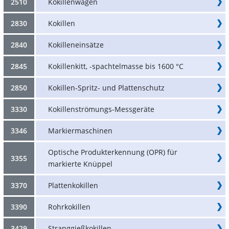
2510
Kokillenwagen
2830
Kokillen
2840
Kokilleneinsätze
2845
Kokillenkitt, -spachtelmasse bis 1600 °C
2850
Kokillen-Spritz- und Plattenschutz
3330
Kokillenströmungs-Messgeräte
3346
Markiermaschinen
Optische Produkterkennung (OPR) für
3355
markierte Knüppel
3370
Plattenkokillen
3390
Rohrkokillen
3429
Stranggießkokillen