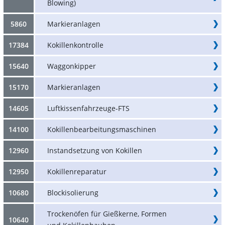
Blowing)
5860
Markieranlagen
17384
Kokillenkontrolle
15640
Waggonkipper
15170
Markieranlagen
14605
Luftkissenfahrzeuge-FTS
14100
Kokillenbearbeitungsmaschinen
12960
Instandsetzung von Kokillen
12950
Kokillenreparatur
10680
Blockisolierung
Trockenöfen für Gießkerne, Formen
10640