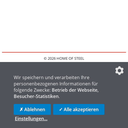
© 2026 HOME OF STEEL
HOME
KONTAKT
MEDIADATEN
DATENSCHUTZ
IMPRESSUM
FAQ
DATENSCHUTZEINSTELLUNGEN
Wir speichern und verarbeiten Ihre
personenbezogenen Informationen für
folgende Zwecke:
Betrieb der Webseite,
Besucher-Statistiken
.
HOME OF WELDING
HOME OF FOUNDRY
HOME OF LOGISTICS
✗ Ablehnen
✓ Alle akzeptieren
Einstellungen
...
die profilschmiede - Internetagentur