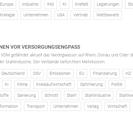
Europa
Industrie
ING
KI
Krefeld
Legierungen
St
Strategie
Unternehmen
USA
Vertrieb
Wettbewerb
NEN VOR VERSORGUNGSENGPASS
 VDM gefährdet aktuell das Niedrigwasser auf Rhein, Donau und Oder d
der Stahlindustrie. Der Verbände befürchten Mehrkosten.
Deutschland
DSV
Emissionen
EU
Finanzierung
HZ
KI
Klima
Kreislaufwirtschaft
Optimierung
Politik
toffe
Sanierung
Schrott
Stahl
Stahlindustrie
Stahlw
formation
Transport
Unternehmen
Verlag
Wirtschaft