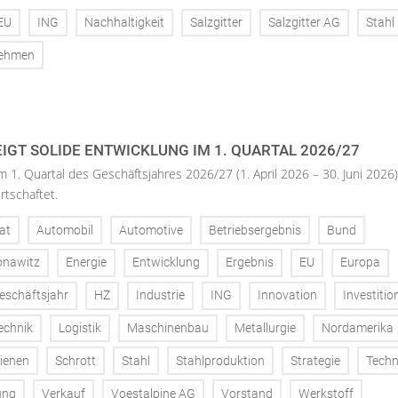
EU
ING
Nachhaltigkeit
Salzgitter
Salzgitter AG
Stahl
nehmen
IGT SOLIDE ENTWICKLUNG IM 1. QUARTAL 2026/27
m 1. Quartal des Geschäftsjahres 2026/27 (1. April 2026 – 30. Juni 2026)
rtschaftet.
at
Automobil
Automotive
Betriebsergebnis
Bund
onawitz
Energie
Entwicklung
Ergebnis
EU
Europa
eschäftsjahr
HZ
Industrie
ING
Innovation
Investitio
echnik
Logistik
Maschinenbau
Metallurgie
Nordamerika
ienen
Schrott
Stahl
Stahlproduktion
Strategie
Techn
ung
Verkauf
Voestalpine AG
Vorstand
Werkstoff