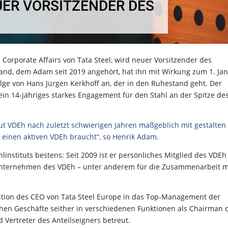
UER VORSITZENDER DES
 Corporate Affairs von Tata Steel, wird neuer Vorsitzender des
tand, dem Adam seit 2019 angehört, hat ihn mit Wirkung zum 1. Ja
olge von Hans Jürgen Kerkhoff an, der in den Ruhestand geht. Der
ein 14-jähriges starkes Engagement für den Stahl an der Spitze de
itut VDEh nach zuletzt schwierigen Jahren maßgeblich mit gestalten
e einen aktiven VDEh braucht“, so Henrik Adam.
linstituts bestens: Seit 2009 ist er persönliches Mitglied des VDE
sunternehmen des VDEh – unter anderem für die Zusammenarbeit m
ition des CEO von Tata Steel Europe in das Top-Management der
chen Geschäfte seither in verschiedenen Funktionen als Chairman 
 Vertreter des Anteilseigners betreut.