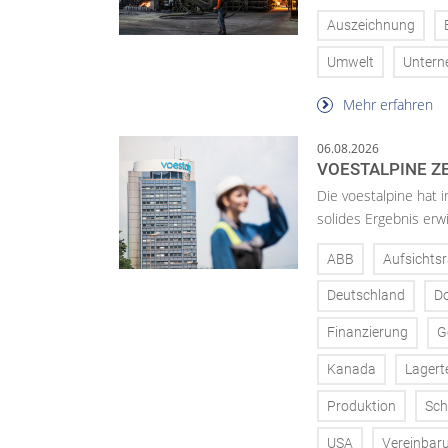
Auszeichnung
Umwelt
Unter
Mehr erfahren
06.08.2026
VOESTALPINE ZE
Die voestalpine hat i
solides Ergebnis erwi
ABB
Aufsichtsr
Deutschland
D
Finanzierung
G
Kanada
Lagert
Produktion
Sch
USA
Vereinbar