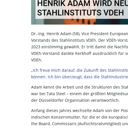
HENRIK ADAM WIRD NE
STAHLINSTITUTS VDEH
Dr.-Ing. Henrik Adam (58), Vice President European
Vorstands des Stahlinstituts VDEh. Der VDEh-Vors
2023 einstimmig gewählt. Er tritt damit die Nachf
VDEh-Vorstand dankte Kerkhoff ausdrücklich für s
VDEh.
„Ich freue mich darauf, die Zukunft des Stahlinst
können. Ich bin überzeugt, dass die Stahlindustri
Adam kennt die Arbeit und die Strukturen des Stah
war bei Tata Steel – einem der größten Mitglied
der Düsseldorfer Organisation verantwortlich.
Anfang dieses Jahres wechselte Adam von der Pos
indischen Konzernmutter, für die er die europäis
the Board, Commissaris (Aufsichtsratsmitglied) und