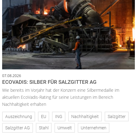
07.08.2026
ECOVADIS: SILBER FÜR SALZGITTER AG
Wie bereits im Vorjahr hat der Konzern eine Silbermedaille im
aktuellen EcoVadis-Rating für seine Leistungen im Bereich
Nachhaltigkeit erhalten
Auszeichnung
EU
ING
Nachhaltigkeit
Salzgitter
Salzgitter AG
Stahl
Umwelt
Unternehmen