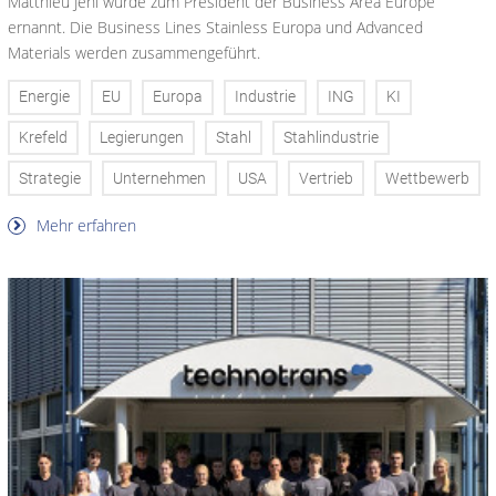
Matthieu Jehl wurde zum President der Business Area Europe
ernannt. Die Business Lines Stainless Europa und Advanced
Materials werden zusammengeführt.
Energie
EU
Europa
Industrie
ING
KI
Krefeld
Legierungen
Stahl
Stahlindustrie
Strategie
Unternehmen
USA
Vertrieb
Wettbewerb
Mehr erfahren