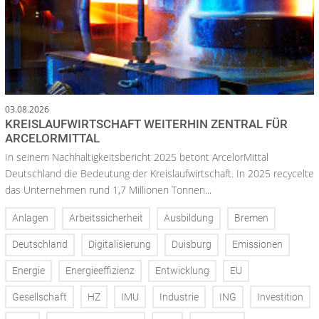
03.08.2026
KREISLAUFWIRTSCHAFT WEITERHIN ZENTRAL FÜR
ARCELORMITTAL
In seinem Nachhaltigkeitsbericht 2025 betont ArcelorMittal
Deutschland die Bedeutung der Kreislaufwirtschaft. In 2025 recycelte
das Unternehmen rund 1,7 Millionen Tonnen...
Anlagen
Arbeitssicherheit
Ausbildung
Bremen
Deutschland
Digitalisierung
Duisburg
Emissionen
Energie
Energieeffizienz
Entwicklung
EU
Gesellschaft
HZ
IMU
Industrie
ING
Investition