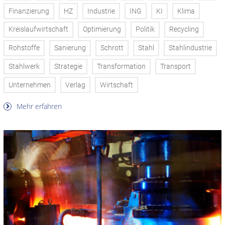
Finanzierung
HZ
Industrie
ING
KI
Klima
Kreislaufwirtschaft
Optimierung
Politik
Recycling
Rohstoffe
Sanierung
Schrott
Stahl
Stahlindustrie
Stahlwerk
Strategie
Transformation
Transport
Unternehmen
Verlag
Wirtschaft
Mehr erfahren