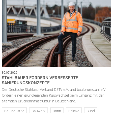
30.07.2026
STAHLBAUER FORDERN VERBESSERTE
SANIERUNGSKONZEPTE
Der Deutsche Stahlbau-Verband DSTV e.V. und bauforumstahl e.V.
fordern einen grundlegenden Kurswechsel beim Umgang mit der
alternden Brückeninfrastruktur in Deutschland.
Bauindustrie
Bauwerk
Bonn
Brücke
Bund