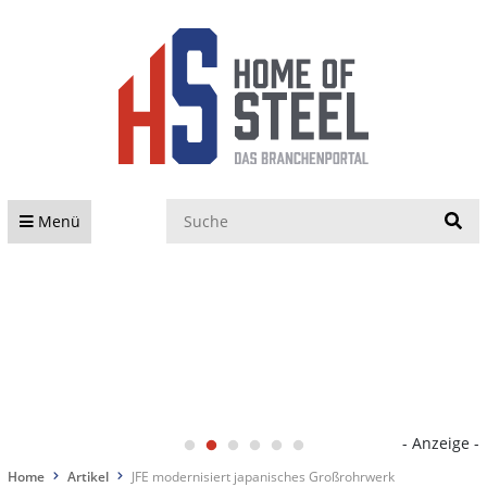
S
Menü
- Anzeige -
Home
Artikel
JFE modernisiert japanisches Großrohrwerk