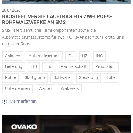
20.07.2026
BAOSTEEL VERGIBT AUFTRAG FÜR ZWEI PQF®-
ROHRWALZWERKE AN SMS
SMS liefert sämtliche Kernkomponenten sowie die
Automatisierungssysteme für zwei PQF®-Anlagen zur Herstellung
nahtloser Rohre
Anlagen
Automatisierung
EU
HZ
ING
Lieferung
Ltd
Ltd.
Partnerschaft
Produktion
Rohre
SMS group
Software
Steuerung
Tube
Unternehmen
Walzen
Walzwerk
Mehr erfahren