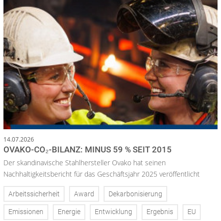
14.07.2026
OVAKO-CO₂-BILANZ: MINUS 59 % SEIT 2015
Der skandinavische Stahlhersteller Ovako hat seinen
Nachhaltigkeitsbericht für das Geschäftsjahr 2025 veröffentlicht
Arbeitssicherheit
Award
Dekarbonisierung
Emissionen
Energie
Entwicklung
Ergebnis
EU