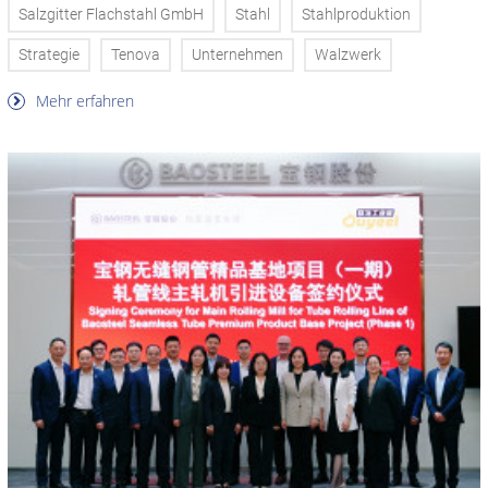
Salzgitter Flachstahl GmbH
Stahl
Stahlproduktion
Strategie
Tenova
Unternehmen
Walzwerk
Mehr erfahren