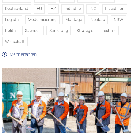
Deutschland
EU
HZ
Industrie
ING
Investition
Logistik
Modernisierung
Montage
Neubau
NRW
Politik
Sachsen
Sanierung
Strategie
Technik
Wirtschaft
Mehr erfahren