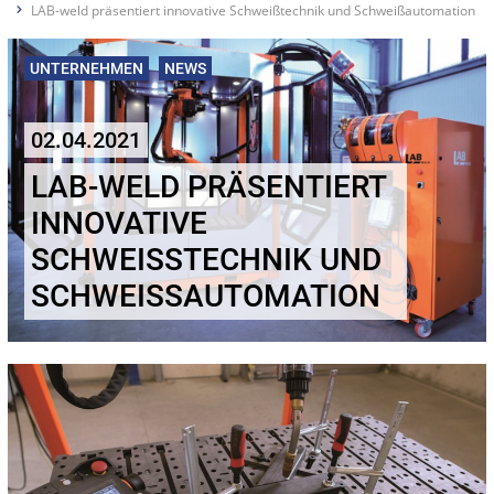
LAB-weld präsentiert innovative Schweißtechnik und Schweißautomation
UNTERNEHMEN
NEWS
02.04.2021
LAB-WELD PRÄSENTIERT
INNOVATIVE
SCHWEISSTECHNIK UND S
CHWEISSAUTOMATION