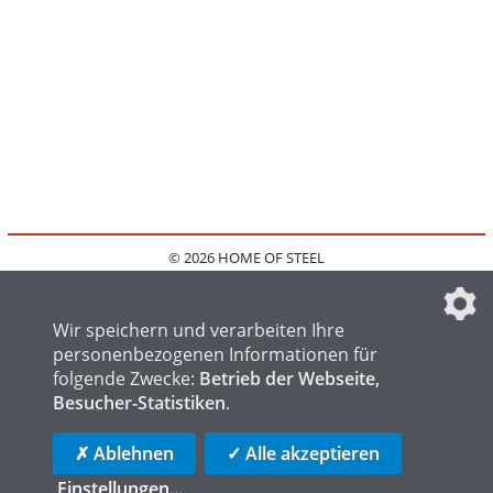
© 2026 HOME OF STEEL
HOME
KONTAKT
MEDIADATEN
DATENSCHUTZ
IMPRESSUM
FAQ
DATENSCHUTZEINSTELLUNGEN
Wir speichern und verarbeiten Ihre
personenbezogenen Informationen für
folgende Zwecke:
Betrieb der Webseite,
Besucher-Statistiken
.
HOME OF WELDING
HOME OF FOUNDRY
HOME OF LOGISTICS
✗ Ablehnen
✓ Alle akzeptieren
Einstellungen
...