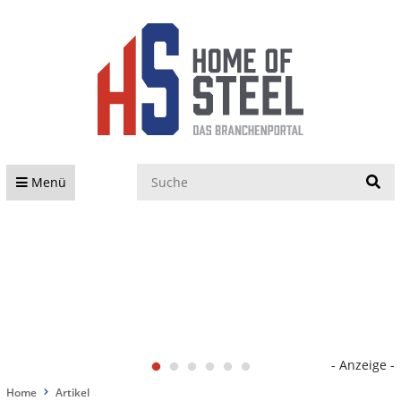
S
Menü
- Anzeige -
Home
Artikel