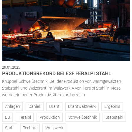
29.01.2025
PRODUKTIONSREKORD BEI ESF FERALPI STAHL
Knüppel-Schweißtechnik: Bei der Produktion von warmgewalzten
Stabstahl und Walzdraht im Walzwerk A von Feralpi Stahl in Riesa
wurde ein neuer Produktivitätsrekord erreich...
Anlagen
Danieli
Draht
Drahtwalzwerk
Ergebnis
EU
Feralpi
Produktion
Schweißtechnik
Stabstahl
Stahl
Technik
Walzwerk