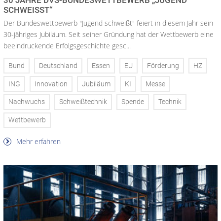
30 JAHRE DVS-BUNDESWETTBEWERB „JUGEND
SCHWEISST“
Der Bundeswettbewerb "Jugend schweißt" feiert in diesem Jahr sein
30-jähriges Jubiläum. Seit seiner Gründung hat der Wettbewerb eine
beeindruckende Erfolgsgeschichte gesc...
Bund
Deutschland
Essen
EU
Förderung
HZ
ING
Innovation
Jubiläum
KI
Messe
Nachwuchs
Schweißtechnik
Spende
Technik
Wettbewerb
Mehr erfahren