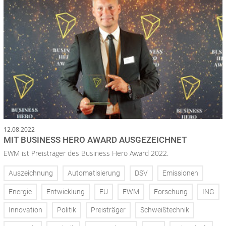
12.08.2022
MIT BUSINESS HERO AWARD AUSGEZEICHNET
EWM ist Preisträger des Business Hero Award 2022.
Auszeichnung
Automatisierung
DSV
Emissionen
Energie
Entwicklung
EU
EWM
Forschung
ING
Innovation
Politik
Preisträger
Schweißtechnik