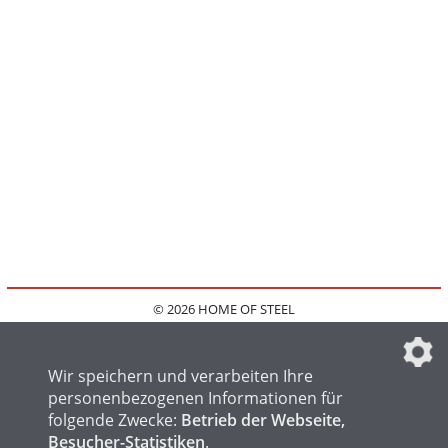
© 2026 HOME OF STEEL
HOME
KONTAKT
MEDIADATEN
DATENSCHUTZ
IMPRESSUM
FAQ
DATENSCHUTZEINSTELLUNGEN
Wir speichern und verarbeiten Ihre
personenbezogenen Informationen für
folgende Zwecke:
Betrieb der Webseite,
Besucher-Statistiken
.