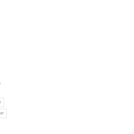
e
n
er