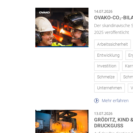
14.07.2026
OVAKO-CO₂-BILA
Der skandinavische S
2025 veröffentlicht
Arbeitssicherheit
Entwicklung
Er
Investition
Karr
Schmelze
Schm
Unternehmen
V
Mehr erfahren
13.07.2026
GRÖDITZ, KIND 
DRUCKGUSS