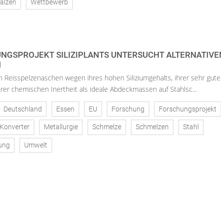
alzen
Wettbewerb
NGSPROJEKT SILIZIPLANTS UNTERSUCHT ALTERNATIVE
N
n Reisspelzenaschen wegen ihres hohen Siliziumgehalts, ihrer sehr gut
r chemischen Inertheit als ideale Abdeckmassen auf Stahlsc...
Deutschland
Essen
EU
Forschung
Forschungsprojekt
Konverter
Metallurgie
Schmelze
Schmelzen
Stahl
tung
Umwelt