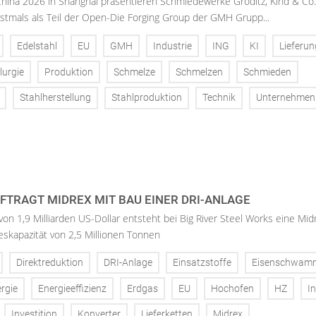
China 2026 in Shanghai präsentieren Schmiedewerke Gröditz, Kind & Co
stmals als Teil der Open-Die Forging Group der GMH Grupp...
Edelstahl
EU
GMH
Industrie
ING
KI
Lieferun
lurgie
Produktion
Schmelze
Schmelzen
Schmieden
Stahlherstellung
Stahlproduktion
Technik
Unternehmen
UFTRAGT MIDREX MIT BAU EINER DRI-ANLAGE
 von 1,9 Milliarden US-Dollar entsteht bei Big River Steel Works eine Mid
reskapazität von 2,5 Millionen Tonnen
Direktreduktion
DRI-Anlage
Einsatzstoffe
Eisenschwam
rgie
Energieeffizienz
Erdgas
EU
Hochofen
HZ
In
Investition
Konverter
Lieferketten
Midrex