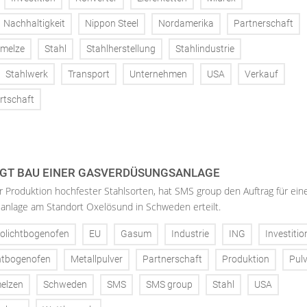
Nachhaltigkeit
Nippon Steel
Nordamerika
Partnerschaft
melze
Stahl
Stahlherstellung
Stahlindustrie
Stahlwerk
Transport
Unternehmen
USA
Verkauf
rtschaft
GT BAU EINER GASVERDÜSUNGSANLAGE
er Produktion hochfester Stahlsorten, hat SMS group den Auftrag für ein
nlage am Standort Oxelösund in Schweden erteilt.
rolichtbogenofen
EU
Gasum
Industrie
ING
Investitio
htbogenofen
Metallpulver
Partnerschaft
Produktion
Pulv
elzen
Schweden
SMS
SMS group
Stahl
USA