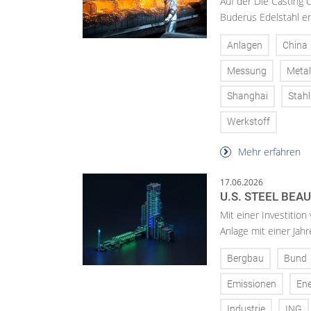
Auf der Die Casting 
Buderus Edelstahl er
Anlagen
China
Messung
Metal
Shanghai
Stahl
Werkstoff
Mehr erfahren
17.06.2026
U.S. STEEL BEA
Mit einer Investition
Anlage mit einer Jah
Bergbau
Bund
Emissionen
Ene
Industrie
ING