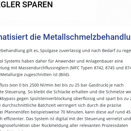
GLER SPAREN
matisiert die Metallschmelzbehandl
behandlung gilt es, Spülgase zuverlässig und nach Bedarf zu rege
trol Systems haben daher für Anwender und Anlagenbauer eine
elung mit Massendurchflussreglern (MFC Typen 8742, 8745 und 87
Metallurgie zugeschnitten ist (Bild).
luss (von 0 bis 2500 Nl/min bei bis zu 25 bar Gasdruck) je nach
e Steuerung. So bleibt die Schlacke erhalten und die Schmelze wi
bypass gegen Spülsteinverblockung überflüssig und spart bis zu 
urchschnittliche Batchzeit verringert sich durch die präzise
bei Pfannenöfen beispielsweise 70 Minuten, kann diese auf rund 45
 effizienter. Das System ist digital mit der Steuerung vernetzt un
Diagnosefunktion über Rückmeldung aller relevanten Prozessdaten