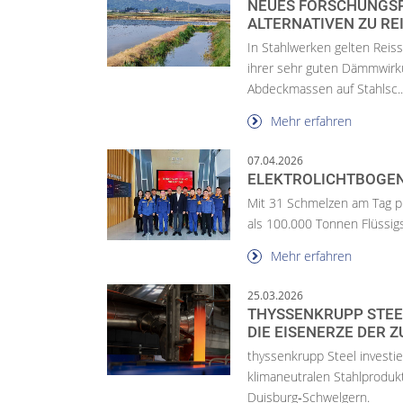
NEUES FORSCHUNGSP
ALTERNATIVEN ZU RE
In Stahlwerken gelten Reis
ihrer sehr guten Dämmwirku
Abdeckmassen auf Stahlsc..
Mehr erfahren
07.04.2026
ELEKTROLICHTBOGEN
Mit 31 Schmelzen am Tag pr
als 100.000 Tonnen Flüssig
Mehr erfahren
25.03.2026
THYSSENKRUPP STEEL
DIE EISENERZE DER 
thyssenkrupp Steel investi
klimaneutralen Stahlproduk
Duisburg‑Schwelgern.