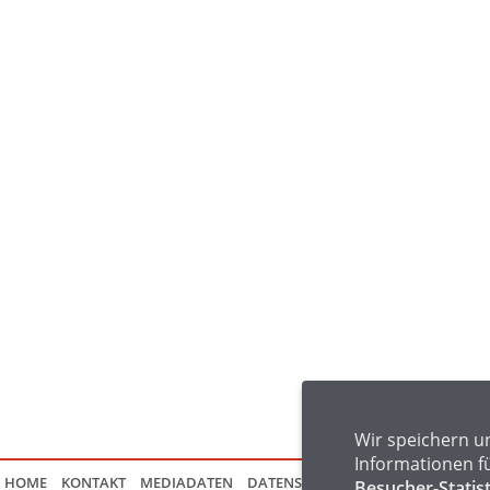
Wir speichern u
Informationen f
HOME
KONTAKT
MEDIADATEN
DATENSCHUTZ
IMPRESSUM
FAQ
Besucher-Statis