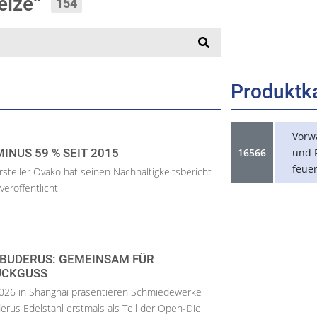
melze“
154
Produktk
Vorw
INUS 59 % SEIT 2015
16566
und 
feue
steller Ovako hat seinen Nachhaltigkeitsbericht
veröffentlicht
., BUDERUS: GEMEINSAM FÜR
UCKGUSS
2026 in Shanghai präsentieren Schmiedewerke
erus Edelstahl erstmals als Teil der Open-Die