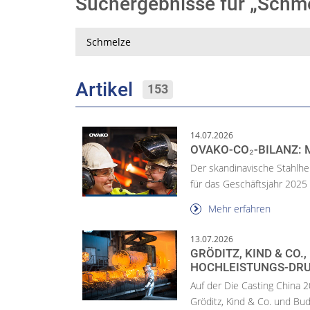
Suchergebnisse für „Sch
Suche
Artikel
153
14.07.2026
OVAKO-CO₂-BILANZ: M
Der skandinavische Stahlher
für das Geschäftsjahr 2025 
Mehr erfahren
13.07.2026
GRÖDITZ, KIND & CO
HOCHLEISTUNGS-DR
Auf der Die Casting China 
Gröditz, Kind & Co. und Bud