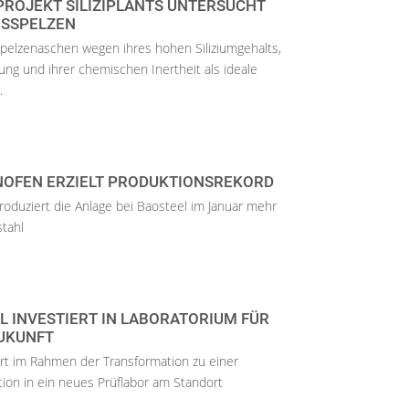
ROJEKT SILIZIPLANTS UNTERSUCHT
ISSPELZEN
spelzenaschen wegen ihres hohen Siliziumgehalts,
ng und ihrer chemischen Inertheit als ideale
.
OFEN ERZIELT PRODUKTIONSREKORD
oduziert die Anlage bei Baosteel im Januar mehr
stahl
 INVESTIERT IN LABORATORIUM FÜR
ZUKUNFT
ert im Rahmen der Transformation zu einer
tion in ein neues Prüflabor am Standort