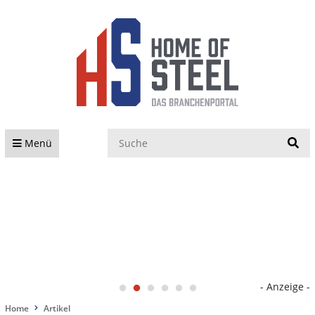
S
Menü
- Anzeige -
Home
Artikel