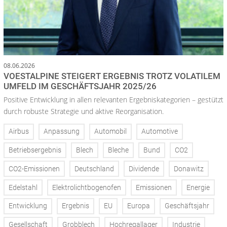
08.06.2026
VOESTALPINE STEIGERT ERGEBNIS TROTZ VOLATILEM
UMFELD IM GESCHÄFTSJAHR 2025/26
Positive Entwicklung in allen relevanten Ergebniskategorien – gestützt
durch robuste Strategie und aktive Reorganisation.
Airbus
Anpassung
Automobil
Automotive
Betriebsergebnis
Blech
Bleche
Bund
CO2
CO2-Emissionen
Deutschland
Dividende
Donawitz
Edelstahl
Elektrolichtbogenofen
Emissionen
Energie
Entwicklung
Ergebnis
EU
Europa
Geschäftsjahr
Gesellschaft
Grobblech
Hochregallager
Industrie