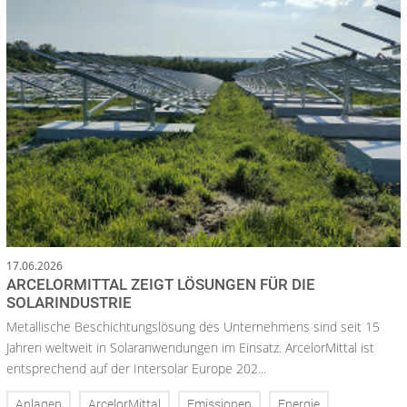
17.06.2026
ARCELORMITTAL ZEIGT LÖSUNGEN FÜR DIE
SOLARINDUSTRIE
Metallische Beschichtungslösung des Unternehmens sind seit 15
Jahren weltweit in Solaranwendungen im Einsatz. ArcelorMittal ist
entsprechend auf der Intersolar Europe 202...
Anlagen
ArcelorMittal
Emissionen
Energie