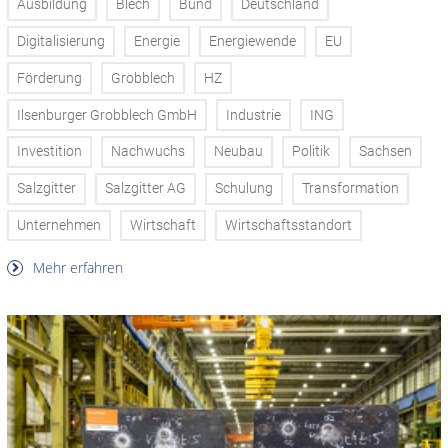
Ausbildung
Blech
Bund
Deutschland
Digitalisierung
Energie
Energiewende
EU
Förderung
Grobblech
HZ
Ilsenburger Grobblech GmbH
Industrie
ING
Investition
Nachwuchs
Neubau
Politik
Sachsen
Salzgitter
Salzgitter AG
Schulung
Transformation
Unternehmen
Wirtschaft
Wirtschaftsstandort
Mehr erfahren