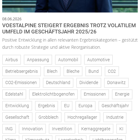
08.06.2026
VOESTALPINE STEIGERT ERGEBNIS TROTZ VOLATILEM
UMFELD IM GESCHÄFTSJAHR 2025/26
Positive Entwicklung in allen relevanten Ergebniskategorien – gestützt
durch robuste Strategie und aktive Reorganisation.
Airbus
Anpassung
Automobil
Automotive
Betriebsergebnis
Blech
Bleche
Bund
CO2
CO2-Emissionen
Deutschland
Dividende
Donawitz
Edelstahl
Elektrolichtbogenofen
Emissionen
Energie
Entwicklung
Ergebnis
EU
Europa
Geschäftsjahr
Gesellschaft
Grobblech
Hochregallager
Industrie
ING
Innovation
Investition
Kernaggregate
KI