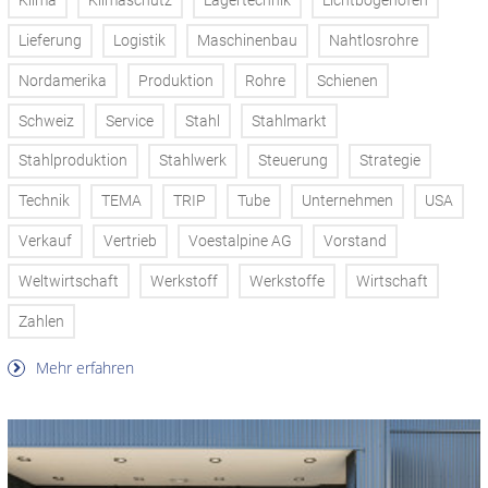
Klima
Klimaschutz
Lagertechnik
Lichtbogenofen
Lieferung
Logistik
Maschinenbau
Nahtlosrohre
Nordamerika
Produktion
Rohre
Schienen
Schweiz
Service
Stahl
Stahlmarkt
Stahlproduktion
Stahlwerk
Steuerung
Strategie
Technik
TEMA
TRIP
Tube
Unternehmen
USA
Verkauf
Vertrieb
Voestalpine AG
Vorstand
Weltwirtschaft
Werkstoff
Werkstoffe
Wirtschaft
Zahlen
Mehr erfahren