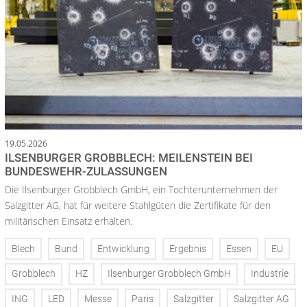
19.05.2026
ILSENBURGER GROBBLECH: MEILENSTEIN BEI
BUNDESWEHR-ZULASSUNGEN
Die Ilsenburger Grobblech GmbH, ein Tochterunternehmen der
Salzgitter AG, hat für weitere Stahlgüten die Zertifikate für den
militärischen Einsatz erhalten.
Blech
Bund
Entwicklung
Ergebnis
Essen
EU
Grobblech
HZ
Ilsenburger Grobblech GmbH
Industrie
ING
LED
Messe
Paris
Salzgitter
Salzgitter AG