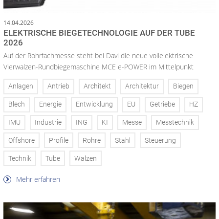
14.04.2026
ELEKTRISCHE BIEGETECHNOLOGIE AUF DER TUBE
2026
Auf der Rohrfachmesse steht bei Davi die neue vollelektrische
Vierwalzen-Rundbiegemaschine MCE e-POWER im Mittelpunkt
Anlagen
Antrieb
Architekt
Architektur
Biegen
Blech
Energie
Entwicklung
EU
Getriebe
HZ
IMU
Industrie
ING
KI
Messe
Messtechnik
Offshore
Profile
Rohre
Stahl
Steuerung
Technik
Tube
Walzen
Mehr erfahren