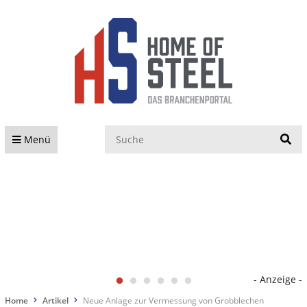
S
Menü
- Anzeige -
Home
Artikel
Neue Anlage zur Vermessung von Grobblechen