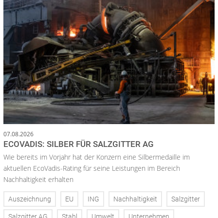
07.08.2026
ECOVADIS: SILBER FÜR SALZGITTER AG
Wie bereits im Vorjahr hat der Konzern eine Silbermedaille im
aktuellen EcoVadis-Rating für seine Leistungen im Bereich
Nachhaltigkeit erhalten
Auszeichnung
EU
ING
Nachhaltigkeit
Salzgitter
Salzgitter AG
Stahl
Umwelt
Unternehmen