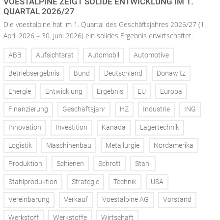
VOESTALPINE ZEIGT SOLIDE ENTWICKLUNG IM 1.
QUARTAL 2026/27
Die voestalpine hat im 1. Quartal des Geschäftsjahres 2026/27 (1.
April 2026 – 30. Juni 2026) ein solides Ergebnis erwirtschaftet.
ABB
Aufsichtsrat
Automobil
Automotive
Betriebsergebnis
Bund
Deutschland
Donawitz
Energie
Entwicklung
Ergebnis
EU
Europa
Finanzierung
Geschäftsjahr
HZ
Industrie
ING
Innovation
Investition
Kanada
Lagertechnik
Logistik
Maschinenbau
Metallurgie
Nordamerika
Produktion
Schienen
Schrott
Stahl
Stahlproduktion
Strategie
Technik
USA
Vereinbarung
Verkauf
Voestalpine AG
Vorstand
Werkstoff
Werkstoffe
Wirtschaft