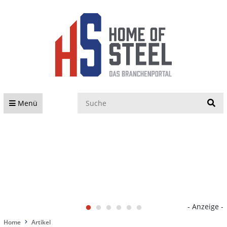
S
Menü
- Anzeige -
Home
Artikel