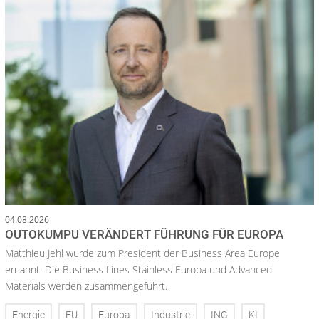
04.08.2026
OUTOKUMPU VERÄNDERT FÜHRUNG FÜR EUROPA
Matthieu Jehl wurde zum President der Business Area Europe
ernannt. Die Business Lines Stainless Europa und Advanced
Materials werden zusammengeführt.
Energie
EU
Europa
Industrie
ING
KI