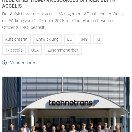
NEUE CHIEF HUMAN RESOURCES OFFICER BEI TK
ACCELIS
Der Aufsichtsrat der tk accelis Management AG hat Jennifer Weihs
mit Wirkung zum 1. Oktober 2026 zur Chief Human Resources
Officer (CHRO) bestellt.
Aufsichtsrat
Entwicklung
EU
ING
KI
Tk accelis
USA
Zusammenarbeit
Mehr erfahren