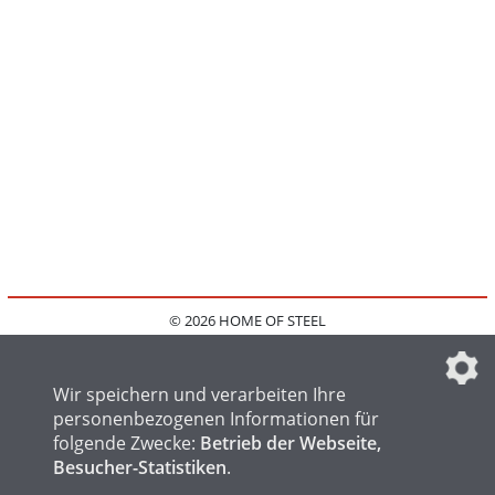
© 2026 HOME OF STEEL
HOME
KONTAKT
MEDIADATEN
DATENSCHUTZ
IMPRESSUM
FAQ
DATENSCHUTZEINSTELLUNGEN
Wir speichern und verarbeiten Ihre
personenbezogenen Informationen für
folgende Zwecke:
Betrieb der Webseite,
Besucher-Statistiken
.
HOME OF WELDING
HOME OF FOUNDRY