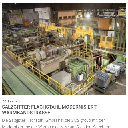
22.05.2020
SALZGITTER FLACHSTAHL MODERNISIERT
WARMBANDSTRASSE
Die Salzgitter Flachstahl GmbH hat die SMS group mit der
Modernisierung der Warmbandstraße am Standort Salzgitter