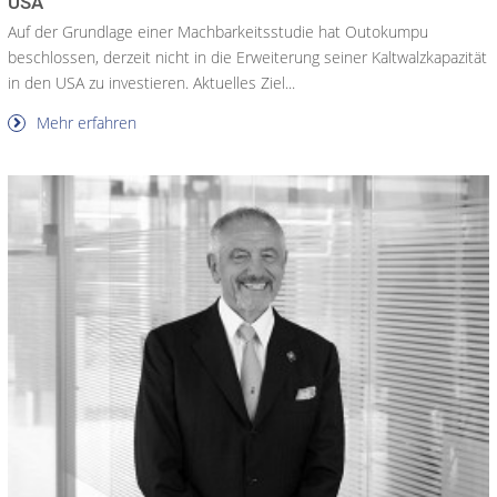
USA
Auf der Grundlage einer Machbarkeitsstudie hat Outokumpu
beschlossen, derzeit nicht in die Erweiterung seiner Kaltwalzkapazität
in den USA zu investieren. Aktuelles Ziel...
Mehr erfahren