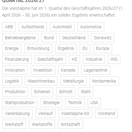
QUARTAL 2026/27
Die voestalpine hat im 1. Quartal des Geschäftsjahres 2026/27 (1.
April 2026 – 30. Juni 2026) ein solides Ergebnis erwirtschaftet.
ABB
Aufsichtsrat
Automobil
Automotive
Betriebsergebnis
Bund
Deutschland
Donawitz
Energie
Entwicklung
Ergebnis
EU
Europa
Finanzierung
Geschäftsjahr
HZ
Industrie
ING
Innovation
Investition
Kanada
Lagertechnik
Logistik
Maschinenbau
Metallurgie
Nordamerika
Produktion
Schienen
Schrott
Stahl
Stahlproduktion
Strategie
Technik
USA
Vereinbarung
Verkauf
Voestalpine AG
Vorstand
Werkstoff
Werkstoffe
Wirtschaft