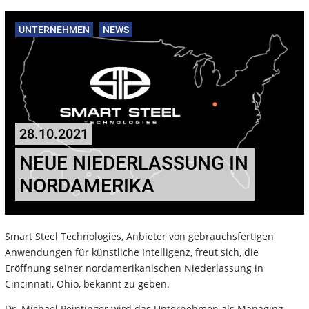
UNTERNEHMEN
NEWS
28.10.2021
NEUE NIEDERLASSUNG IN
NORDAMERIKA
Smart Steel Technologies, Anbieter von gebrauchsfertigen
Anwendungen für künstliche Intelligenz, freut sich, die
Eröffnung seiner nordamerikanischen Niederlassung in
Cincinnati, Ohio, bekannt zu geben.
Dr. Michael Peintinger wird das Unternehmen als Managing