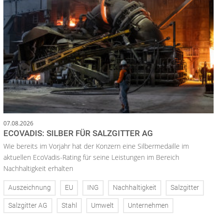
07.08.2026
ECOVADIS: SILBER FÜR SALZGITTER AG
Wie bereits im Vorjahr hat der Konzern eine Silbermedaille im
aktuellen EcoVadis-Rating für seine Leistungen im Bereich
Nachhaltigkeit erhalten
Auszeichnung
EU
ING
Nachhaltigkeit
Salzgitter
Salzgitter AG
Stahl
Umwelt
Unternehmen