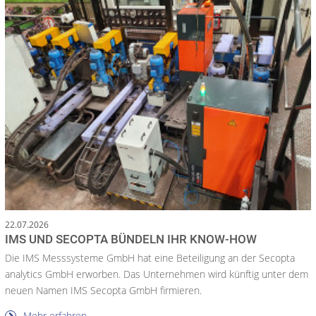
22.07.2026
IMS UND SECOPTA BÜNDELN IHR KNOW-HOW
Die IMS Messsysteme GmbH hat eine Beteiligung an der Secopta
analytics GmbH erworben. Das Unternehmen wird künftig unter dem
neuen Namen IMS Secopta GmbH firmieren.
Mehr erfahren