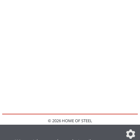
© 2026 HOME OF STEEL
HOME
KONTAKT
MEDIADATEN
DATENSCHUTZ
IMPRESSUM
FAQ
DATENSCHUTZEINSTELLUNGEN