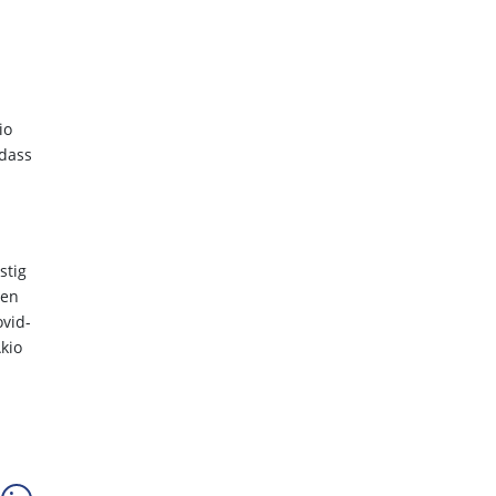
io
 dass
n
stig
nen
vid-
kio