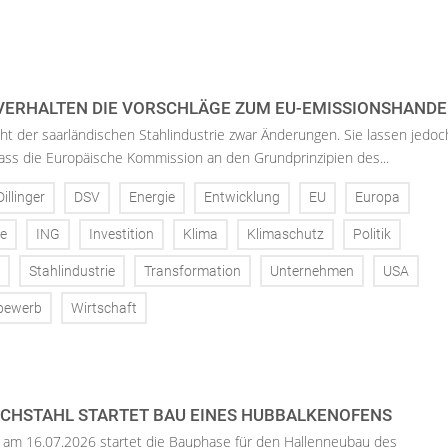
VERHALTEN DIE VORSCHLÄGE ZUM EU-EMISSIONSHANDEL
cht der saarländischen Stahlindustrie zwar Änderungen. Sie lassen jedoc
ass die Europäische Kommission an den Grundprinzipien des...
Dillinger
DSV
Energie
Entwicklung
EU
Europa
ie
ING
Investition
Klima
Klimaschutz
Politik
Stahlindustrie
Transformation
Unternehmen
USA
bewerb
Wirtschaft
ACHSTAHL STARTET BAU EINES HUBBALKENOFENS
 am 16.07.2026 startet die Bauphase für den Hallenneubau des