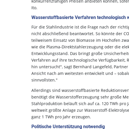
konkurrenzfähigen Preisen anbieten können, sofer
Ito.
Wasserstoffbasierte Verfahren technologisch w
Für die Stahlindustrie ist die Frage nach der ric
nicht abschließend beantwortet. So könnte der C
teilweisem Einsatz von Biomasse im Hochofen zwar
wie die Plasma-Direktstahlerzeugung oder die ele
Entwicklungsstand. Das bringt große Unsicherheite
Verfahren auf ihre technologische Verfügbarkeit, R
hin untersucht", sagt Bernhard Langefeld, Partner
Ansicht nach am weitesten entwickelt und – sobal
sinnvollsten."
Allerdings sind wasserstoffbasierte Reduktionsve
benötigt die Wasserstofferzeugung sehr große Me
Stahlproduktion beläuft sich auf ca. 120 TWh pro 
weltweit größte Anlage zur Wasserstoff-Elektrolys
ganz 1 TWh pro Jahr erzeugen.
Politische Unterstützung notwendig