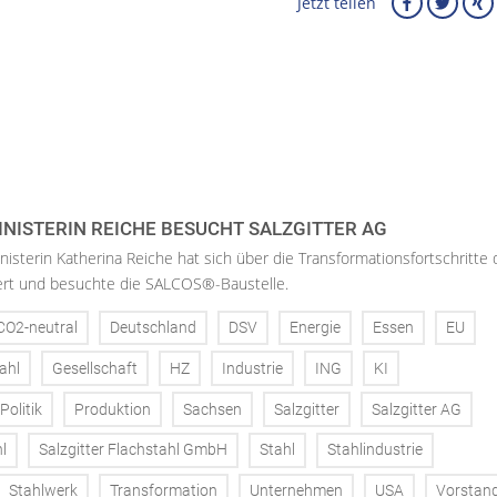
Jetzt teilen
NISTERIN REICHE BESUCHT SALZGITTER AG
isterin Katherina Reiche hat sich über die Transformationsfortschritte 
iert und besuchte die SALCOS®-Baustelle.
CO2-neutral
Deutschland
DSV
Energie
Essen
EU
ahl
Gesellschaft
HZ
Industrie
ING
KI
Politik
Produktion
Sachsen
Salzgitter
Salzgitter AG
l
Salzgitter Flachstahl GmbH
Stahl
Stahlindustrie
Stahlwerk
Transformation
Unternehmen
USA
Vorstan