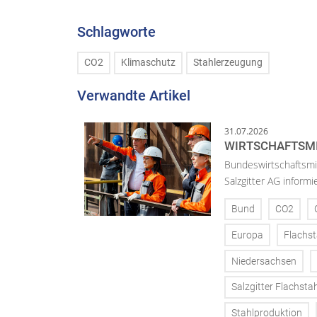
Schlagworte
CO2
Klimaschutz
Stahlerzeugung
Verwandte Artikel
31.07.2026
WIRTSCHAFTSMI
Bundeswirtschaftsmin
Salzgitter AG inform
Bund
CO2
Europa
Flachst
Niedersachsen
Salzgitter Flachstah
Stahlproduktion