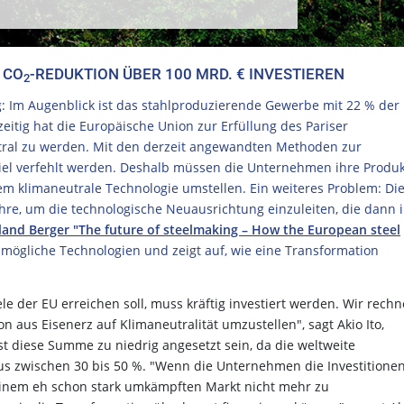
 CO
-REDUKTION ÜBER 100 MRD. € INVESTIEREN
2
g: Im Augenblick ist das stahlproduzierende Gewerbe mit 22 % der
zeitig hat die Europäische Union zur Erfüllung des Pariser
ral zu werden. Mit den derzeit angewandten Methoden zur
Ziel verfehlt werden. Deshalb müssen die Unternehmen ihre Produk
lem klimaneutrale Technologie umstellen. Ein weiteres Problem: Die
hre, um die technologische Neuausrichtung einzuleiten, die dann 
land Berger "The future of steelmaking – How the European steel
mögliche Technologien und zeigt auf, wie eine Transformation
le der EU erreichen soll, muss kräftig investiert werden. Wir rech
on aus Eisenerz auf Klimaneutralität umzustellen", sagt Akio Ito,
st diese Summe zu niedrig angesetzt sein, da die weltweite
us zwischen 30 bis 50 %. "Wenn die Unternehmen die Investitione
 einem eh schon stark umkämpften Markt nicht mehr zu