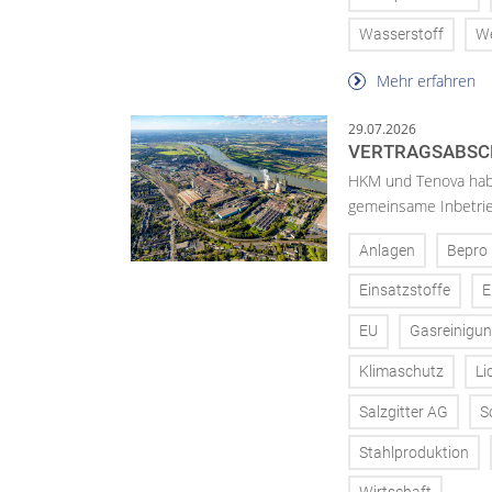
Wasserstoff
W
Mehr erfahren
29.07.2026
VERTRAGSABSCH
HKM und Tenova habe
gemeinsame Inbetrie
Anlagen
Bepro
Einsatzstoffe
E
EU
Gasreinigu
Klimaschutz
Li
Salzgitter AG
S
Stahlproduktion