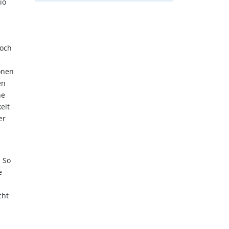
io
noch
onen
en
ne
eit
er
. So
e
cht