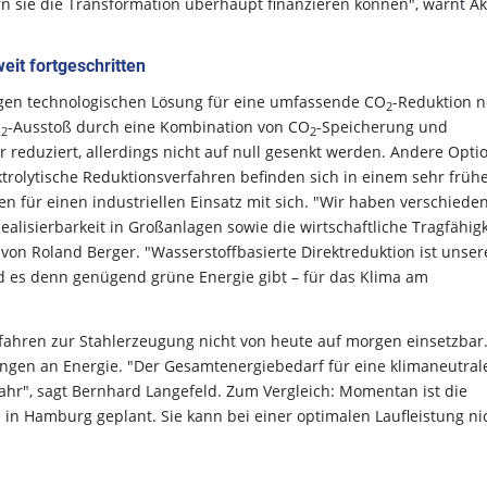
n sie die Transformation überhaupt finanzieren können", warnt Ak
eit fortgeschritten
htigen technologischen Lösung für eine umfassende CO
-Reduktion 
2
O
-Ausstoß durch eine Kombination von CO
-Speicherung und
2
2
 reduziert, allerdings nicht auf null gesenkt werden. Andere Opti
ktrolytische Reduktionsverfahren befinden sich in einem sehr früh
n für einen industriellen Einsatz mit sich. "Wir haben verschiede
ealisierbarkeit in Großanlagen sowie die wirtschaftliche Tragfähigk
 von Roland Berger. "Wasserstoffbasierte Direktreduktion ist unser
d es denn genügend grüne Energie gibt – für das Klima am
rfahren zur Stahlerzeugung nicht von heute auf morgen einsetzbar
ngen an Energie. "Der Gesamtenergiebedarf für eine klimaneutral
Jahr", sagt Bernhard Langefeld. Zum Vergleich: Momentan ist die
e in Hamburg geplant. Sie kann bei einer optimalen Laufleistung ni