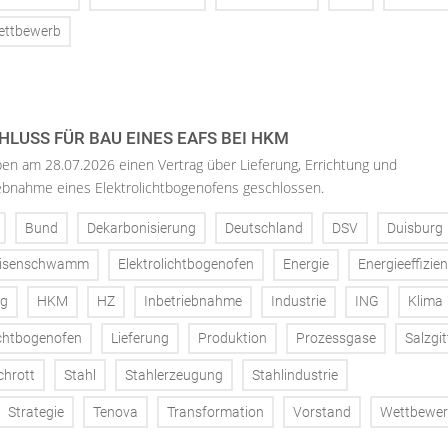
ettbewerb
LUSS FÜR BAU EINES EAFS BEI HKM
n am 28.07.2026 einen Vertrag über Lieferung, Errichtung und
bnahme eines Elektrolichtbogenofens geschlossen.
Bund
Dekarbonisierung
Deutschland
DSV
Duisburg
isenschwamm
Elektrolichtbogenofen
Energie
Energieeffizie
ng
HKM
HZ
Inbetriebnahme
Industrie
ING
Klima
chtbogenofen
Lieferung
Produktion
Prozessgase
Salzgit
chrott
Stahl
Stahlerzeugung
Stahlindustrie
Strategie
Tenova
Transformation
Vorstand
Wettbewe