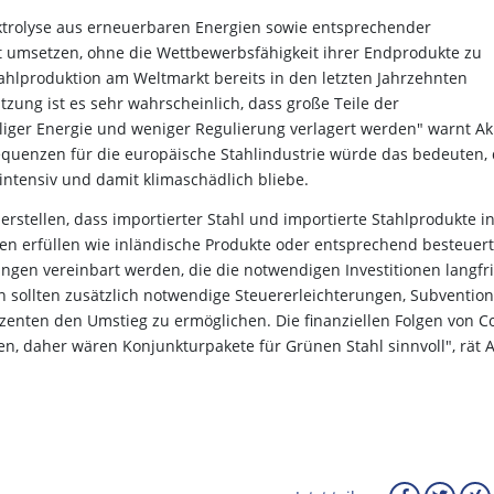
ktrolyse aus erneuerbaren Energien sowie entsprechender
ht umsetzen, ohne die Wettbewerbsfähigkeit ihrer Endprodukte zu
Stahlproduktion am Weltmarkt bereits in den letzten Jahrzehnten
tzung ist es sehr wahrscheinlich, dass große Teile der
liger Energie und weniger Regulierung verlagert werden" warnt Ak
quenzen für die europäische Stahlindustrie würde das bedeuten,
-intensiv und damit klimaschädlich bliebe.
herstellen, dass importierter Stahl und importierte Stahlprodukte i
en erfüllen wie inländische Produkte oder entsprechend besteuert
n vereinbart werden, die die notwendigen Investitionen langfri
n sollten zusätzlich notwendige Steuererleichterungen, Subventio
enten den Umstieg zu ermöglichen. Die finanziellen Folgen von Co
n, daher wären Konjunkturpakete für Grünen Stahl sinnvoll", rät A