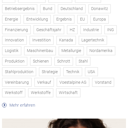
Betriebsergebnis
Bund
Deutschland
Donawitz
Energie
Entwicklung
Ergebnis
EU
Europa
Finanzierung
Geschäftsjahr
HZ
Industrie
ING
Innovation
Investition
Kanada
Lagertechnik
Logistik
Maschinenbau
Metallurgie
Nordamerika
Produktion
Schienen
Schrott
Stahl
Stahlproduktion
Strategie
Technik
USA
Vereinbarung
Verkauf
Voestalpine AG
Vorstand
Werkstoff
Werkstoffe
Wirtschaft
Mehr erfahren