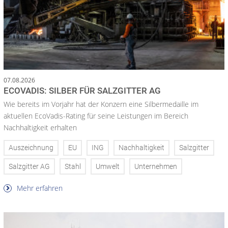
07.08.2026
ECOVADIS: SILBER FÜR SALZGITTER AG
Wie bereits im Vorjahr hat der Konzern eine Silbermedaille im
aktuellen EcoVadis-Rating für seine Leistungen im Bereich
Nachhaltigkeit erhalten
Auszeichnung
EU
ING
Nachhaltigkeit
Salzgitter
Salzgitter AG
Stahl
Umwelt
Unternehmen
Mehr erfahren