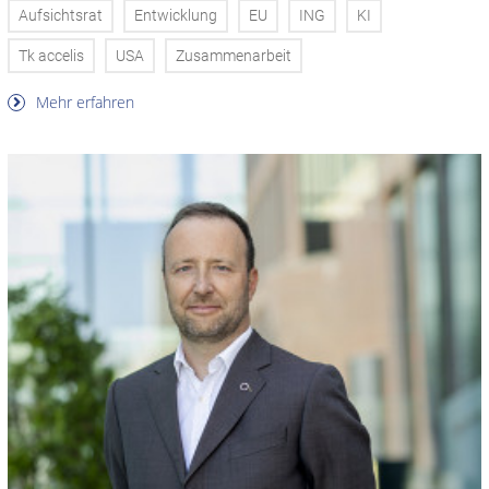
Aufsichtsrat
Entwicklung
EU
ING
KI
Tk accelis
USA
Zusammenarbeit
Mehr erfahren