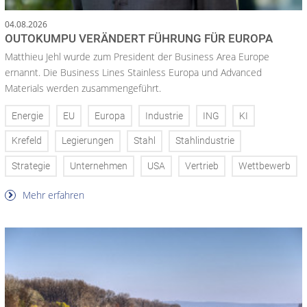
04.08.2026
OUTOKUMPU VERÄNDERT FÜHRUNG FÜR EUROPA
Matthieu Jehl wurde zum President der Business Area Europe
ernannt. Die Business Lines Stainless Europa und Advanced
Materials werden zusammengeführt.
Energie
EU
Europa
Industrie
ING
KI
Krefeld
Legierungen
Stahl
Stahlindustrie
Strategie
Unternehmen
USA
Vertrieb
Wettbewerb
Mehr erfahren