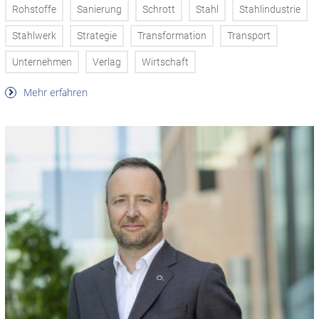
Rohstoffe
Sanierung
Schrott
Stahl
Stahlindustrie
Stahlwerk
Strategie
Transformation
Transport
Unternehmen
Verlag
Wirtschaft
Mehr erfahren