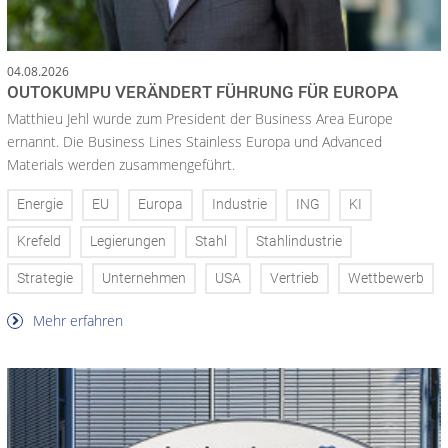
04.08.2026
OUTOKUMPU VERÄNDERT FÜHRUNG FÜR EUROPA
Matthieu Jehl wurde zum President der Business Area Europe
ernannt. Die Business Lines Stainless Europa und Advanced
Materials werden zusammengeführt.
Energie
EU
Europa
Industrie
ING
KI
Krefeld
Legierungen
Stahl
Stahlindustrie
Strategie
Unternehmen
USA
Vertrieb
Wettbewerb
Mehr erfahren