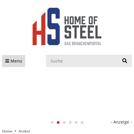
S
Menü
- Anzeige -
Home
Artikel