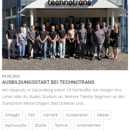
04.08.2026
AUSBILDUNGSSTART BEI TECHNOTRANS
Am Hauptsitz in Sassenberg treten 18 Fachkräfte von morgen ihre
Lehre oder ihr duales Studium an. Weitere Talente beginnen an den
Standorten Meinerzhagen, Bad Doberan und...
Anlagen
ING
Karriere
Kooperation
Messe
Nachwuchs
Studie
Technik
Unternehmen