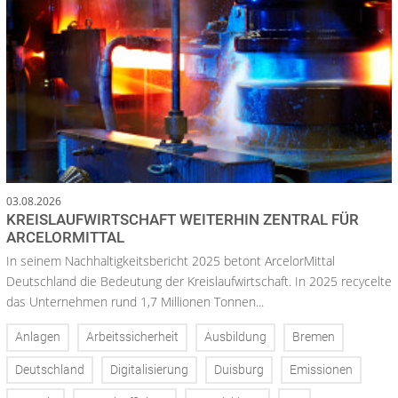
03.08.2026
KREISLAUFWIRTSCHAFT WEITERHIN ZENTRAL FÜR
ARCELORMITTAL
In seinem Nachhaltigkeitsbericht 2025 betont ArcelorMittal
Deutschland die Bedeutung der Kreislaufwirtschaft. In 2025 recycelte
das Unternehmen rund 1,7 Millionen Tonnen...
Anlagen
Arbeitssicherheit
Ausbildung
Bremen
Deutschland
Digitalisierung
Duisburg
Emissionen