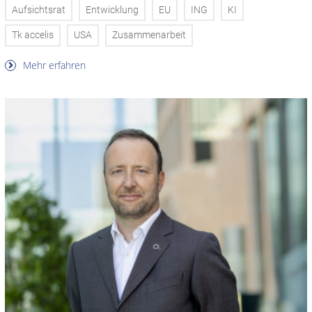
Aufsichtsrat
Entwicklung
EU
ING
KI
Tk accelis
USA
Zusammenarbeit
Mehr erfahren