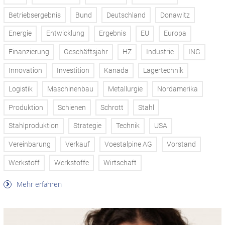
Betriebsergebnis
Bund
Deutschland
Donawitz
Energie
Entwicklung
Ergebnis
EU
Europa
Finanzierung
Geschäftsjahr
HZ
Industrie
ING
Innovation
Investition
Kanada
Lagertechnik
Logistik
Maschinenbau
Metallurgie
Nordamerika
Produktion
Schienen
Schrott
Stahl
Stahlproduktion
Strategie
Technik
USA
Vereinbarung
Verkauf
Voestalpine AG
Vorstand
Werkstoff
Werkstoffe
Wirtschaft
Mehr erfahren