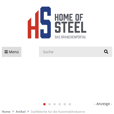
S
Menü
- Anzeige -
Home
Artikel
Stahlbleche für die Automobilindustrie