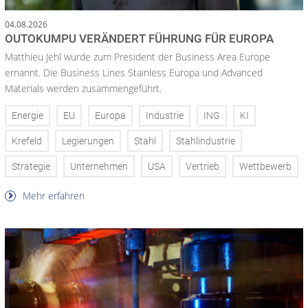
04.08.2026
OUTOKUMPU VERÄNDERT FÜHRUNG FÜR EUROPA
Matthieu Jehl wurde zum President der Business Area Europe
ernannt. Die Business Lines Stainless Europa und Advanced
Materials werden zusammengeführt.
Energie
EU
Europa
Industrie
ING
KI
Krefeld
Legierungen
Stahl
Stahlindustrie
Strategie
Unternehmen
USA
Vertrieb
Wettbewerb
Mehr erfahren