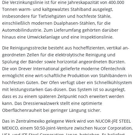
Die Verzinkungslinie ist für eine Jahreskapazität von 400.000
Tonnen warm- und kaltgewalztes Stahlband ausgelegt,
insbesondere für Tiefziehgüten und hochfeste Stähle,
einschließlich modernen Dualphasen-Stählen, für die
Automobilindustrie. Zum Lieferumfang gehörten darüber
hinaus eine Umwickelanlage und eine Inspektionslinie.
Die Reinigungsstrecke besteht aus hocheffizienten, vertikal an-
geordneten Zellen für die elektrolytische Reinigung und
Spülung der Bänder sowie horizontal angeordneten Bürsten.
Die von Drever International gelieferte moderne Ofentechnik
ermöglicht eine wirt-schaftliche Produktion von Stahlbändern in
hochfesten Güten. Der Ofen verfügt über ein Schnellkühlsystem
mit leistungsstarken Gas-düsen. Das System ist so ausgelegt,
dass es zu einem späteren Zeitpunkt noch erweitert werden
kann. Das Dressierwalzwerk stellt eine optimierte
Oberflächenrauheit bei geringer Längung sicher.
Das in Zentralmexiko gelegene Werk wird von NUCOR-JFE ST
EEL
MEXICO, einem 50:50-Joint-Venture zwischen Nucor Corporation,
USA, und JFE Steel Corporation, Japan, betrieben. Es beliefert