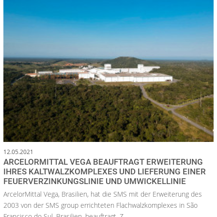
12.05.2021
ARCELORMITTAL VEGA BEAUFTRAGT ERWEITERUNG
IHRES KALTWALZKOMPLEXES UND LIEFERUNG EINER
FEUERVERZINKUNGSLINIE UND UMWICKELLINIE
ArcelorMittal Vega, Brasilien, hat die SMS mit der Erweiterung des
2003 von der SMS group errichteten Flachwalzkomplexes in São
Francisco do Sul, Brasilien, beauftragt. Z...