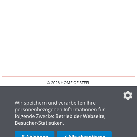
© 2026 HOME OF STEEL
HOME
KONTAKT
MEDIADATEN
DATENSCHUTZ
IMPRESSUM
FAQ
DATENSCHUTZEINSTELLUNGEN
Wir speichern und verarbeiten Ihre
personenbezogenen Informationen für
folgende Zwecke:
Betrieb der Webseite,
Besucher-Statistiken
.
HOME OF WELDING
HOME OF FOUNDRY
HOME OF LOGISTICS